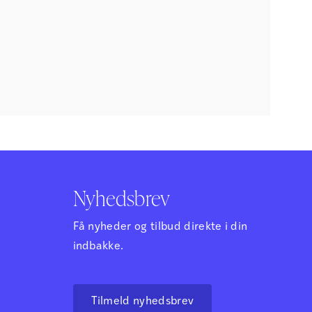
Nyhedsbrev
Få nyheder og tilbud direkte i din
indbakke.
Tilmeld nyhedsbrev