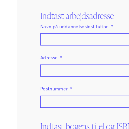
Indtast arbejdsadresse
Navn på uddannelsesinstitution
*
Adresse
*
Postnummer
*
Indtast bogens titel og I