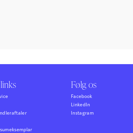
links
Følg os
vice
Facebook
LinkedIn
dleraftaler
Instagram
ensumeksemplar