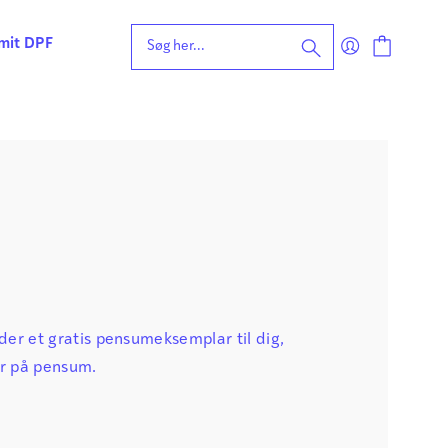
 mit DPF
eening for ordblindhed
ng
n
forståelse
vvurdering
ing
rdering
ng
| Faglige udfordringer
er et gratis pensumeksemplar til dig,
er på pensum.