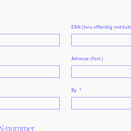
EAN (hvis offentlig institut
Adresse (fort.)
By
*
SBN-nummer