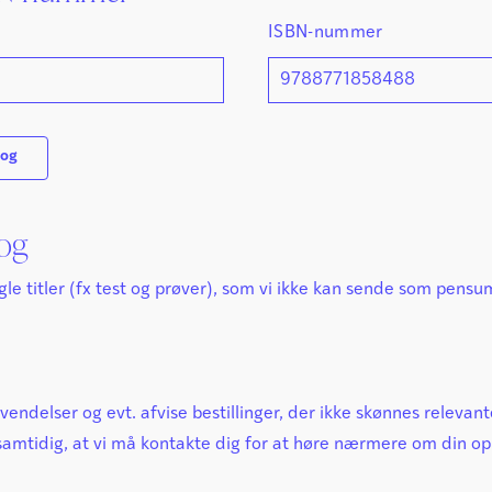
ISBN-nummer
bog
bog
ogle titler (fx test og prøver), som vi ikke kan sende som pens
envendelser og evt. afvise bestillinger, der ikke skønnes relev
samtidig, at vi må kontakte dig for at høre nærmere om din op