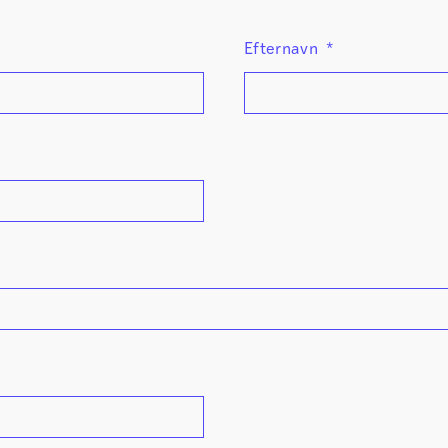
Sikker Læs
Skolefravær
Efternavn
*
STAV med LST
STAV & LÆS