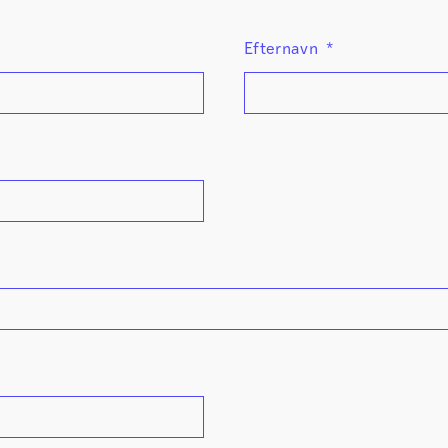
Sikker Læs
Skolefravær
Efternavn
*
STAV med LST
STAV & LÆS