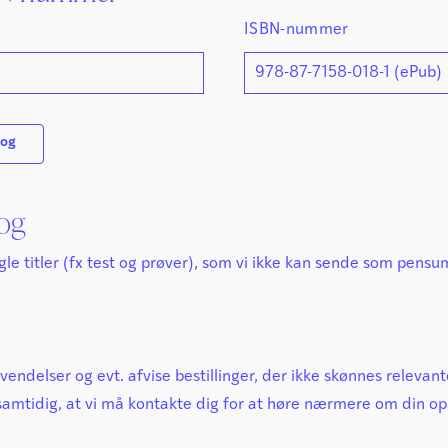
ISBN-nummer
bog
bog
ogle titler (fx test og prøver), som vi ikke kan sende som pens
envendelser og evt. afvise bestillinger, der ikke skønnes relev
samtidig, at vi må kontakte dig for at høre nærmere om din op