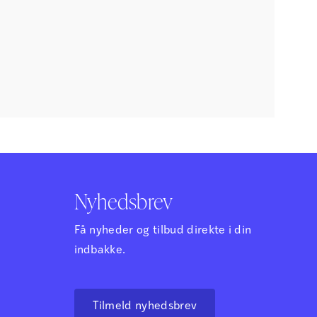
Nyhedsbrev
Få nyheder og tilbud direkte i din
indbakke.
Tilmeld nyhedsbrev