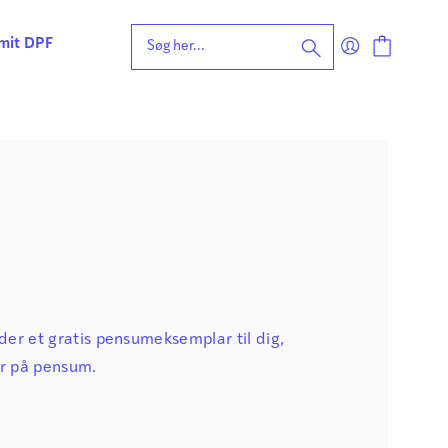
 mit DPF
eening for ordblindhed
ng
n
forståelse
vvurdering
ing
rdering
ng
| Faglige udfordringer
er et gratis pensumeksemplar til dig,
er på pensum.