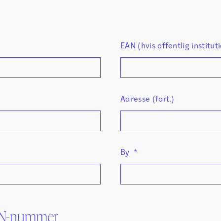
EAN (hvis offentlig institut
Adresse (fort.)
By
*
SBN-nummer