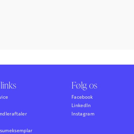
links
Følg os
vice
Facebook
LinkedIn
dleraftaler
Instagram
ensumeksemplar