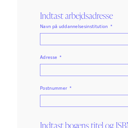
Indtast arbejdsadresse
Navn på uddannelsesinstitution
*
Adresse
*
Postnummer
*
Indtast bogens titel og I