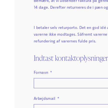
Bemærk, at vi udsender faktura på genn
14 dage. Derefter returneres de i pæn og
I betaler selv returporto. Det en god id
varerne ikke modtages. Såfremt varerne 
refundering af varernes fulde pris.
Indtast kontaktoplysninger
Fornavn
*
Arbejdsmail
*