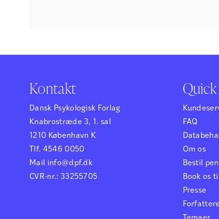
Kontakt
Quick 
Dansk Psykologisk Forlag
Kundeser
Knabrostræde 3, 1. sal
FAQ
1210 København K
Databehan
Tlf. 4546 0050
Om os
Mail info@dpf.dk
Bestil p
CVR-nr.: 33255705
Book os ti
Presse
Forfatter
Temaer