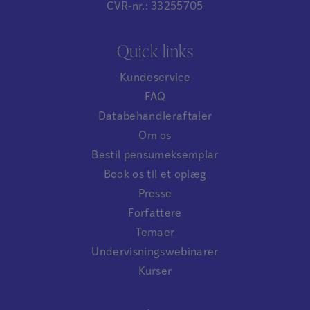
CVR-nr.: 33255705
Quick links
Kundeservice
FAQ
Databehandleraftaler
Om os
Bestil pensumeksemplar
Book os til et oplæg
Presse
Forfattere
Temaer
Undervisningswebinarer
Kurser