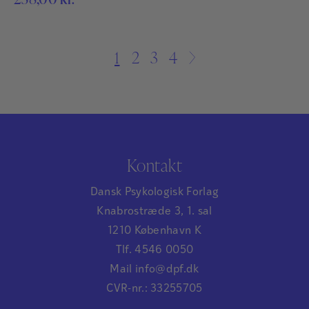
1
2
3
4
→
Kontakt
Dansk Psykologisk Forlag
Knabrostræde 3, 1. sal
1210 København K
Tlf. 4546 0050
Mail info@dpf.dk
CVR-nr.: 33255705