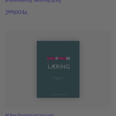
problemløsning, tænkning og leg.
299,00
kr.
Af
Ane Qvortrup
og
Lea Lund