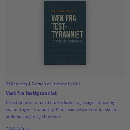
Af
Kenneth J. Gergen
og
Scherto R. Gill
Væk fra testtyranniet
Debatten raser om test i folkeskolen, og brugen af test og
evaluering er i forandring. Men hvad betyder det for skolen,
undervisningen og eleverne?
238,00
kr.