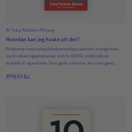
Af
Tracy Packiam Alloway
Hvordan kan jeg huske alt det?
Problemer med arbejdshukommelsen påvirker mange børn
med indlæringsproblemer som fx ADHD, ordblindhed,
dyskalkuli og autisme. Den gode nyhed er, at vi kan gøre
meget, når vi ved, hvilke tegn vi skal kigge efter
199,00
kr.