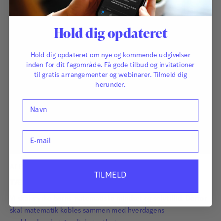
Hold dig opdateret
Hold dig opdateret om nye og kommende udgivelser
inden for dit fagområde. Få gode tilbud og invitationer
til gratis arrangementer og webinarer. Tilmeld dig
herunder.
Navn
E-mail
Af
Peter Weng
TILMELD
TÆNK MATEMATIK
Vi skal styrke børns matematiske mindset og selvtillid. Derfor
skal matematik kobles sammen med hverdagens