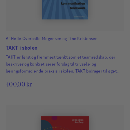
Af
Helle Overballe Mogensen
og
Tine Kristensen
TAKT i skolen
TAKT er først og fremmest tænkt som et teamredskab, der
beskriver og konkretiserer forslag til trivsels- og
læringsformidlende praksis i skolen. TAKT bidrager til øget
helhed i den pædagogiske indsats og konkretiserer samtidig
400,00
kr.
de praktiske muligheder på en fleksibel og lettilgængelig
måde.