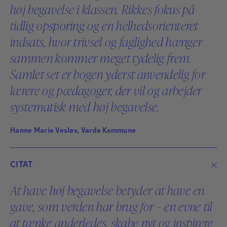
høj begavelse i klassen. Rikkes fokus på
tidlig opsporing og en helhedsorienteret
indsats, hvor trivsel og faglighed hænger
Rikke Christensen
sammen kommer meget tydelig frem.
Rikke Christensen har i mere end 25 år arbejdet som
Samlet set er bogen yderst anvendelig for
lærer, leder og konsulent i folkeskolen. Siden 2016
lærere og pædagoger, der vil og arbejder
har hendes primære fokus været på høj begavelse og
systematisk med høj begavelse.
undervisningsdifferentiering i grundskolen.
Læs mere
Hanne Marie Vesløv, Varde Kommune
CITAT
At have høj begavelse betyder at have en
gave, som verden har brug for – en evne til
at tænke anderledes, skabe nyt og inspirere