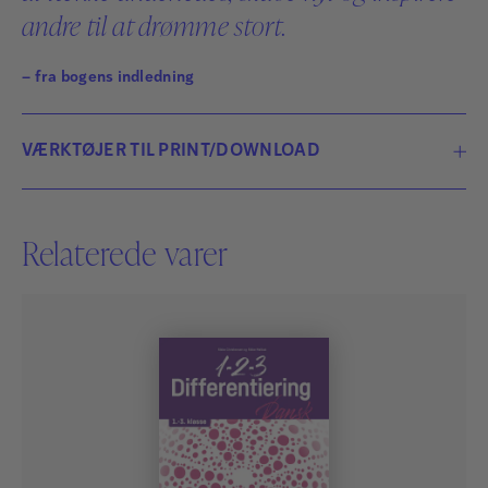
andre til at drømme stort.
– fra bogens indledning
VÆRKTØJER TIL PRINT/DOWNLOAD
5333-Hoej-begavelse-i-grundskolen-
137 KB
download.pdf
Relaterede varer