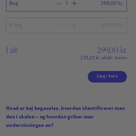
Bog
299,00
kr.
E-bog
210,00
kr.
I alt
299,00
kr.
239,20
kr.
ekskl. moms
Læg i kurv
Hvad er høj begavelse, hvordan identificerer man
den i skolen – og hvordan griber man
undervisningen an?