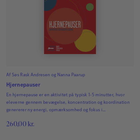
Af
Søs Rask Andresen
og
Nanna Paarup
Hjernepauser
En hjernepause er en aktivitet på typisk 1-5 minutter, hvor
eleverne gennem bevægelse, koncentration og koordination
genererer ny energi, opmærksomhed og fokus i
undervisningen. Udgivet i serien VÆRKTØJER TIL
260,00
kr.
KLASSELEDELSE.