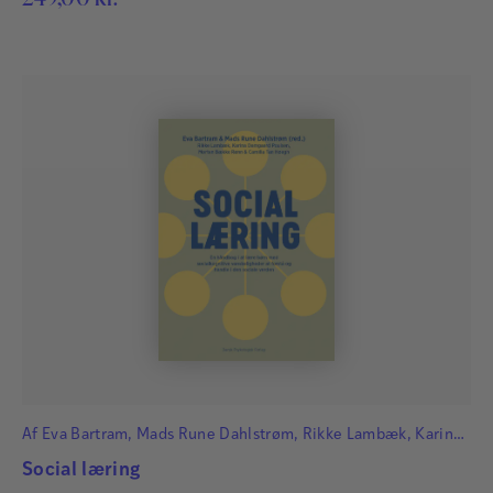
Af
Eva Bartram
,
Mads Rune Dahlstrøm
,
Rikke Lambæk
,
Karina
Damgaard Poulsen
,
Morten Bække Rønn
og
Camilla Tan Høegh
Social læring