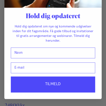
Hold dig opdateret
Hold dig opdateret om nye og kommende udgivelser
inden for dit fagområde. Få gode tilbud og invitationer
til gratis arrangementer og webinarer. Tilmeld dig
herunder.
Navn
E-mail
Af
Dea Franck
HØJTBEGAVET - En guide til store børn og unge
TILMELD
Bogen til dig, der er højtbegavet: Sådan forstår du dig selv ud
fra din høje begavelse.
249,00
kr.