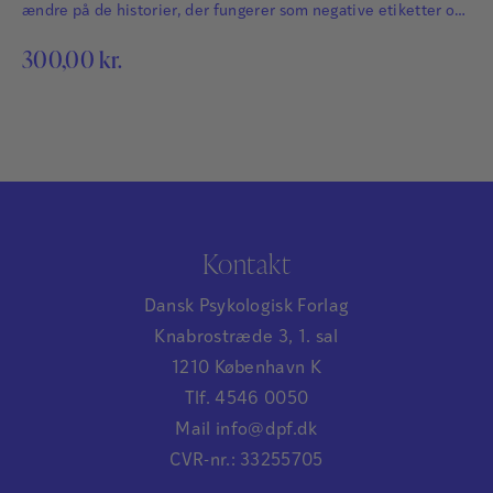
ændre på de historier, der fungerer som negative etiketter og
definitioner på eleverne, hjælper vi med at åbne nye veje og
300,00
kr.
muligheder for dem.
Kontakt
Dansk Psykologisk Forlag
Knabrostræde 3, 1. sal
1210 København K
Tlf. 4546 0050
Mail info@dpf.dk
CVR-nr.: 33255705