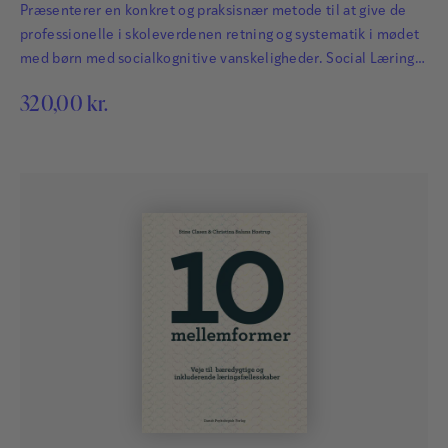
Præsenterer en konkret og praksisnær metode til at give de
professionelle i skoleverdenen retning og systematik i mødet
med børn med socialkognitive vanskeligheder. Social Læring-
metoden udspringer af forfatternes mangeårige arbejde i Nest
320,00
kr.
programmet.