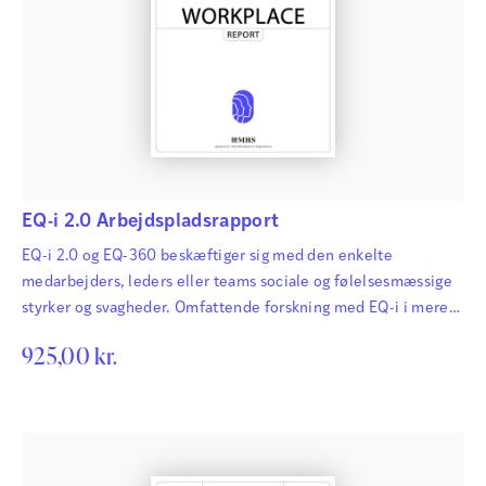
EQ-i 2.0 Arbejdspladsrapport
EQ-i 2.0 og EQ-360 beskæftiger sig med den enkelte
medarbejders, leders eller teams sociale og følelsesmæssige
styrker og svagheder. Omfattende forskning med EQ-i i mere
end 20 år har vist, at fokus på og udvikling af disse
925,00
kr.
kompetencer har stor betydning for mange både hårde og
bløde faktorer i erhvervslivet. EQ-i (Emotional Quotient
Inventory) er den mest udbredte følelsesmæssige
intelligenstest på verdensplan, og opdateringen…