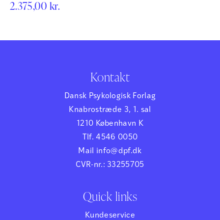
2.375,00
kr.
kompetencer har stor betydning for mange både hårde og
bløde faktorer i erhvervslivet. EQ-i (Emotional Quotient
Inventory) er den mest udbredte følelsesmæssige
intelligenstest på verdensplan, og opdateringen…
Kontakt
Dansk Psykologisk Forlag
Knabrostræde 3, 1. sal
1210 København K
Tlf. 4546 0050
Mail info@dpf.dk
CVR-nr.: 33255705
Quick links
Kundeservice