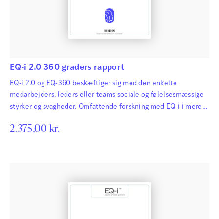
EQ-i 2.0 360 graders rapport
EQ-i 2.0 og EQ-360 beskæftiger sig med den enkelte
medarbejders, leders eller teams sociale og følelsesmæssige
styrker og svagheder. Omfattende forskning med EQ-i i mere
end 20 år har vist, at fokus på og udvikling af disse
2.375,00
kr.
kompetencer har stor betydning for mange både hårde og
bløde faktorer i erhvervslivet. EQ-i (Emotional Quotient
Inventory) er den mest udbredte følelsesmæssige
intelligenstest på verdensplan, og opdateringen…