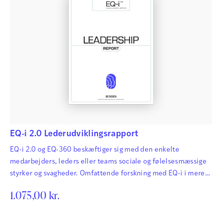
EQ-i 2.0 Lederudviklingsrapport
EQ-i 2.0 og EQ-360 beskæftiger sig med den enkelte
medarbejders, leders eller teams sociale og følelsesmæssige
styrker og svagheder. Omfattende forskning med EQ-i i mere
end 20 år har vist, at fokus på og udvikling af disse
1.075,00
kr.
kompetencer har stor betydning for mange både hårde og
bløde faktorer i erhvervslivet. EQ-i (Emotional Quotient
Inventory) er den mest udbredte følelsesmæssige