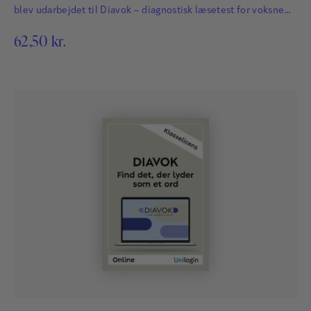
blev udarbejdet til Diavok – diagnostisk læsetest for voksne
(Nielsen & Petersen, 1992). Prøven består af 38 opgaver.
62,50
kr.
Læseren løser så mange opgaver som muligt i løbet af 5
minutter. I hver opgave får læseren fire…