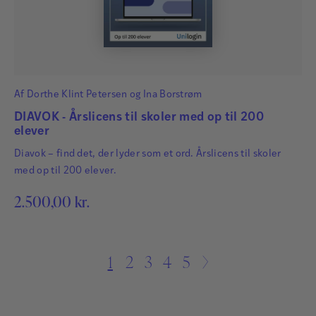
Af
Dorthe Klint Petersen
og
Ina Borstrøm
DIAVOK - Årslicens til skoler med op til 200
elever
Diavok – find det, der lyder som et ord. Årslicens til skoler
med op til 200 elever.
2.500,00
kr.
1
2
3
4
5
→