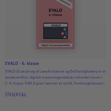
EVALD - 6. klasse
EVALD (Evaluering af Læseforståelse og Delfærdigheder) er et
danskudviklet, digitalt evalueringsredskab målrettet elever i
3.-6. klasse. EVALD giver læreren et solidt, forskningsbaseret
grundlag for at vurdere og styrke elevernes læseforståelse og
550,00
kr.
centrale delfærdigheder i læsning. Mere end en
læseforståelsestest For at kunne tilrettelægge en målrettet og
effektiv undervisning i læsning, er det ikke nok at give