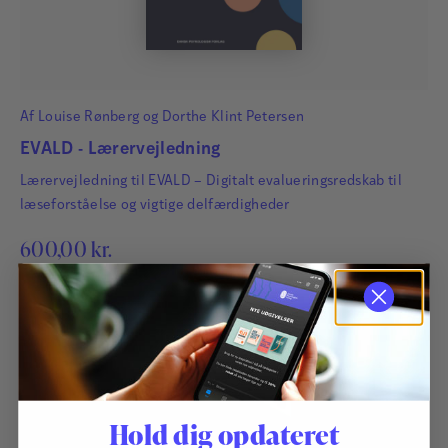
Af
Louise Rønberg
og
Dorthe Klint Petersen
EVALD - Lærervejledning
Lærervejledning til EVALD – Digitalt evalueringsredskab til
læseforståelse og vigtige delfærdigheder
600,00
kr.
Hold dig opdateret