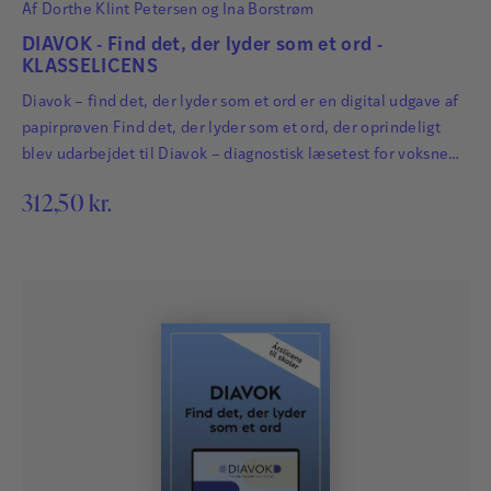
Af
Dorthe Klint Petersen
og
Ina Borstrøm
DIAVOK - Find det, der lyder som et ord -
KLASSELICENS
Diavok – find det, der lyder som et ord er en digital udgave af
papirprøven Find det, der lyder som et ord, der oprindeligt
blev udarbejdet til Diavok – diagnostisk læsetest for voksne
(Nielsen & Petersen, 1992). Prøven består af 38 opgaver.
312,50
kr.
Læseren løser så mange opgaver som muligt i løbet af 5
minutter. I hver opgave får læseren fire…