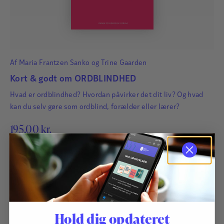
Af
Maria Frantzen Sanko
og
Trine Gaarden
Kort & godt om ORDBLINDHED
Hvad er ordblindhed? Hvordan påvirker det dit liv? Og hvad
kan du selv gøre som ordblind, forælder eller lærer?
195,00
kr.
Hold dig opdateret