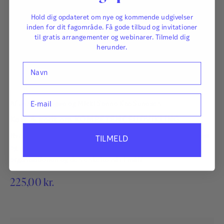
Hold dig opdateret om nye og kommende udgivelser
inden for dit fagområde. Få gode tilbud og invitationer
til gratis arrangementer og webinarer. Tilmeld dig
herunder.
Navn
E-mail
Af
Jonas Sprogøe
og
Micki Sonne Kaa Sunesen
Kort & godt om KOMPETENCEUDVIKLING
Hvad er kompetenceudvikling? Hvordan arbejder man seriøst
TILMELD
og strategisk med kompetenceudvikling, så både
organisationen og den enkelte når i mål?
225,00
kr.