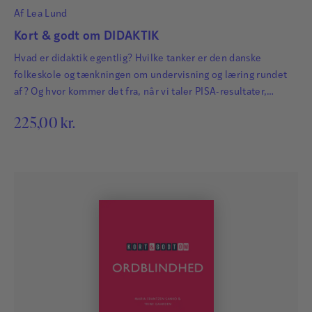
Af
Lea Lund
Lea Lund, ph.d. i uddannelsesforskning. Lektor i
Kort & godt om DIDAKTIK
kompetenceudvikling, Institut for Regional
Sundhedsforskning, Syddansk Universitet og
Hvad er didaktik egentlig? Hvilke tanker er den danske
seniorforsker, Center for Fælles Beslutningstagning.
folkeskole og tænkningen om undervisning og læring rundet
af? Og hvor kommer det fra, når vi taler PISA-resultater,
Hun forsker i læring i arbejdslivet og er forfatter til
dannelse, færdigheder og læringsfællesskaber? Hvad er
flere artikler og bøger om didaktik, læring og
225,00
kr.
lærerens rolle? Og hvad er elevens?
kompetenceudvikling.
Læs mere