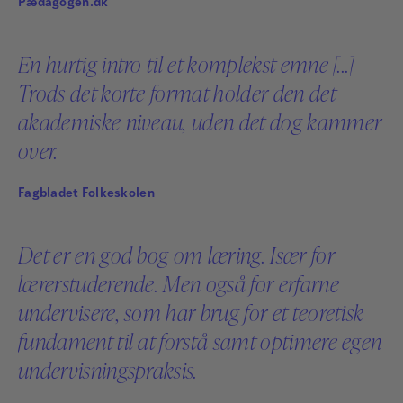
Pædagogen.dk
En hurtig intro til et komplekst emne [...]
Trods det korte format holder den det
akademiske niveau, uden det dog kammer
over.
Ane Qvortrup
Ane Qvortrup, ph.d. i uddannelsesforskning, er
Fagbladet Folkeskolen
professor og leder af Center for Gymnasieforskning
på Syddansk Universitet. Hun forsker i læring og
Det er en god bog om læring. Især for
dannelse blandt elever i grundskole og gymnasium og
lærerstuderende. Men også for erfarne
er forfatter til en række bøger og artikler om disse
undervisere, som har brug for et teoretisk
emner.
fundament til at forstå samt optimere egen
Læs mere
undervisningspraksis.