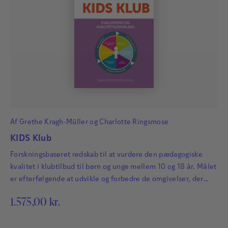
Af
Grethe Kragh-Müller
og
Charlotte Ringsmose
KIDS Klub
Forskningsbaseret redskab til at vurdere den pædagogiske
kvalitet i klubtilbud til børn og unge mellem 10 og 18 år. Målet
er efterfølgende at udvikle og forbedre de omgivelser, der
udgør børn og unges betingelser for trivsel, læring og
1.575,00
kr.
udvikling.