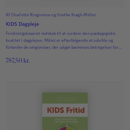
• Support
• Hosting og vedligeholdelse af data
Læs mere
Af
Charlotte Ringsmose
og
Grethe Kragh-Müller
Kr. 1.260,-
(varenr. 3298-82)
KIDS Dagpleje
TILKØB
(kræver licens):
Forskningsbaseret redskab til at vurdere den pædagogiske
kvalitet i dagplejen. Målet er efterfølgende at udvikle og
KIDS manual
og
KIDS Quick Guide
forbedre de omgivelser, der udgør børnenes betingelser for
Kr. 560,-
(varenr. 3298-001)
trivsel, læring og udvikling.
787,50
kr.
Alle priser er ekskl. moms.
Kontakt forlaget for mere info og pris ved at
skrive til
G
os
eller ringe på 4546 0050.
K
*) Licensen gælder til én institution. Hvis KIDS skal
anvendes på flere institutioner, bestilles et
tilsvarende antal licenser.