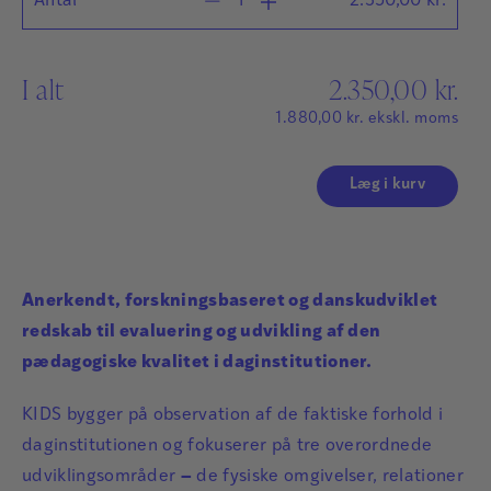
Antal
2.350,00
kr.
I alt
2.350,00
kr.
1.880,00
kr.
ekskl. moms
Læg i kurv
Anerkendt, forskningsbaseret og danskudviklet
redskab til evaluering og udvikling af den
pædagogiske kvalitet i daginstitutioner.
KIDS bygger på observation af de faktiske forhold i
daginstitutionen og fokuserer på tre overordnede
udviklingsområder
–
de fysiske omgivelser, relationer