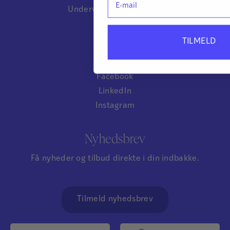
Undervisningswebinarer
Kurser
TILMELD
Følg os
Facebook
LinkedIn
Instagram
Nyhedsbrev
Få nyheder og tilbud direkte i din indbakke.
Tilmeld nyhedsbrev