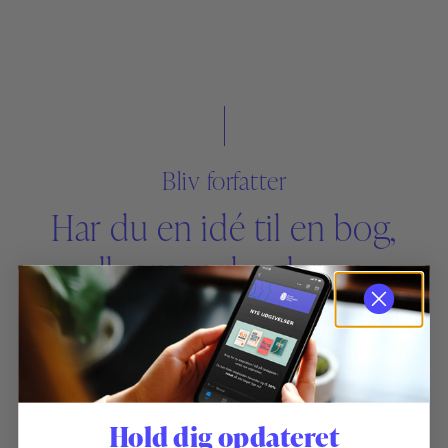
Bliv forfatter
Har du en idé til en bog,
eller mangler der en
bestemt bog på markedet,
så kontakt os gerne.
Hold dig opdateret