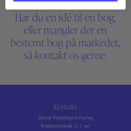
Bliv forfatter
Har du en idé til en bog,
eller mangler der en
bestemt bog på markedet,
så kontakt os gerne.
Kontakt
Dansk Psykologisk Forlag
Knabrostræde 3, 1. sal