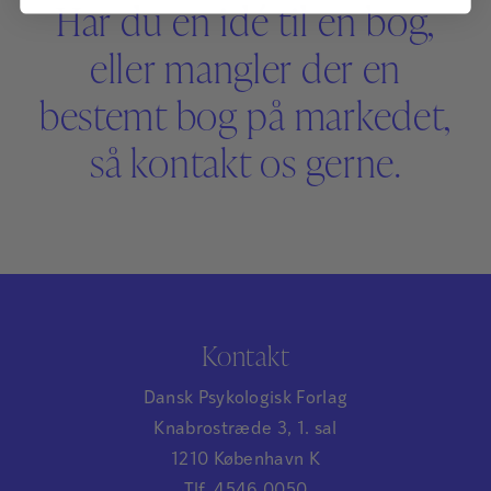
Har du en idé til en bog,
eller mangler der en
bestemt bog på markedet,
så kontakt os gerne.
Kontakt
Dansk Psykologisk Forlag
Knabrostræde 3, 1. sal
1210 København K
Tlf. 4546 0050