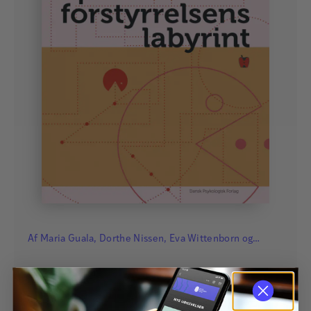
Af
Maria Guala
,
Dorthe Nissen
,
Eva Wittenborn
og
Helene Nielsen
Spiseforstyrrelsens
labyrint