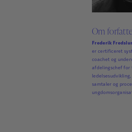
Om forfatt
Frederik Fredsl
er certificeret sy
coachet og undervi
afdelingschef for
ledelsesudvikling
samtaler og proce
ungdomsorganisat