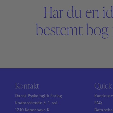
Har du en id
bestemt bog 
Kontakt
Quick 
Dansk Psykologisk Forlag
Kundeser
Knabrostræde 3, 1. sal
FAQ
1210 København K
Databehan