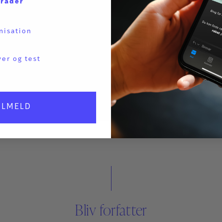
mråder
nisation
ver og test
ILMELD
Bliv forfatter