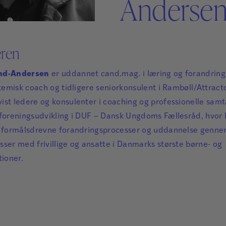
Anderse
Sikker Læs
Skolefravær
STAV med LST
STAV & LÆS
eren
und-Andersen
er uddannet cand.mag. i læring og forandring
stemisk coach og tidligere seniorkonsulent i Rambøll/Attract
st ledere og konsulenter i coaching og professionelle samta
 foreningsudvikling i DUF – Dansk Ungdoms Fællesråd, hvor
, formålsdrevne forandringsprocesser og uddannelse genne
sser med frivillige og ansatte i Danmarks største børne- og
ioner.