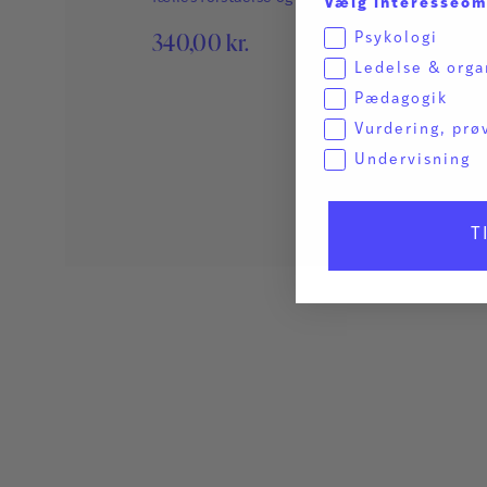
Vælg interesseo
340,00
kr.
Psykologi
Ledelse & orga
Pædagogik
Vurdering, prø
Undervisning
T