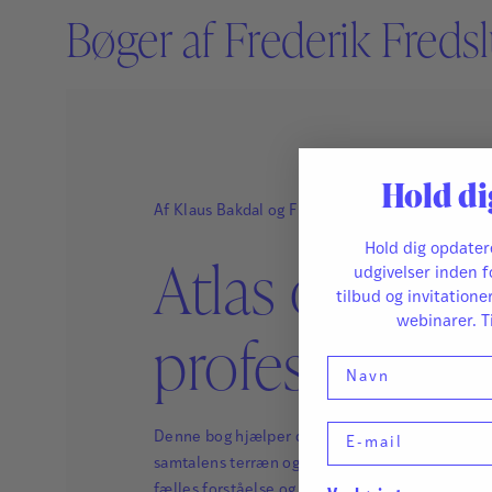
Bøger af Frederik Fred
Hold di
Af
Klaus Bakdal
og
Frederik Fredslund-Anders
Hold dig opdate
Atlas over
udgivelser inden f
tilbud og invitatione
webinarer. T
professionell
Navn
E-mail
Denne bog hjælper dig med at skabe orienterin
samtalens terræn og finde vej, så samtalen fører
fælles forståelse og skaber grundlag for handli