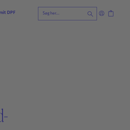
 mit DPF
eening for ordblindhed
ng
n
forståelse
vvurdering
ing
rdering
ng
| Faglige udfordringer
d-