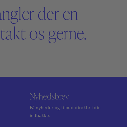
angler der en
akt os gerne.
Nyhedsbrev
Få nyheder og tilbud direkte i din
indbakke.