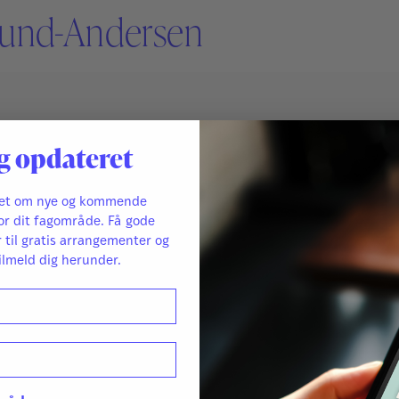
slund-Andersen
g opdateret
en
ret om nye og kommende
or dit fagområde. Få gode
r til gratis arrangementer og
ilmeld dig herunder.
e samtaler
g i
 til
ng.