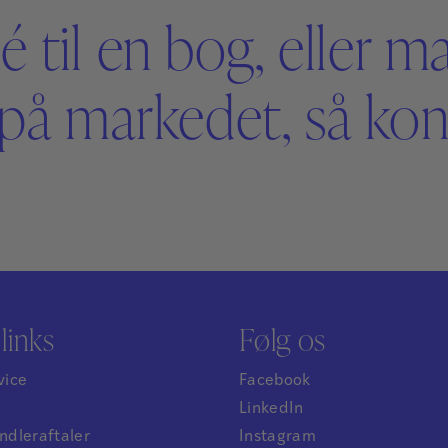
é til en bog, eller m
på markedet, så kont
links
Følg os
vice
Facebook
LinkedIn
dleraftaler
Instagram