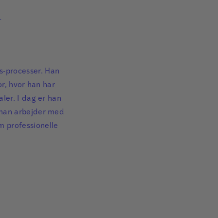
n
s-processer. Han
or, hvor han har
ler. I dag er han
 han arbejder med
m professionelle