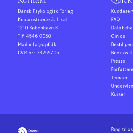
Dansk Psykologisk Forlag
Kundeser
Knabrostræde 3, 1. sal
FAQ
1210 København K
Databehan
Tlf. 4546 0050
Om os
Mail info@dpf.dk
Bestil p
CVR-nr.: 33255705
Book os ti
Presse
Forfatter
Temaer
Undervis
Kurser
Ring til os