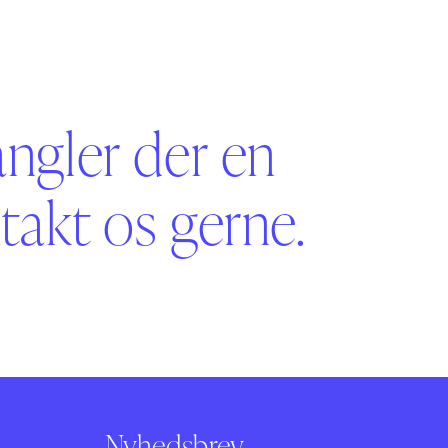
angler der en
akt os gerne.
Nyhedsbrev