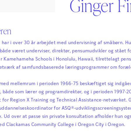
Ginger F
Sikker Læs
Skolefravær
STAV med LST
STAV & LÆS
eren
., har i over 30 år arbejdet med undervisning af småbørn. H
 både været underviser, direktør, pensumudvikler og stået 
or Kamehameha Schools i Honolulu, Hawaii, tilrettelagt pen
tværk af samfundsbaserede læringsprogrammer om foræl
med mellemrum i perioden 1966-75 beskæftiget sig indg
, både som lærer og programdirektør, og i perioden 1997-
t for Region X Training og Technical Assistance-netværket. G
ddannelseskoordinator for ASQ®-udviklingsscreeningsystem
. Ud over at passe sin private konsultation afholder hun o
ed Clackamas Community College i Oregon City i Oregon.