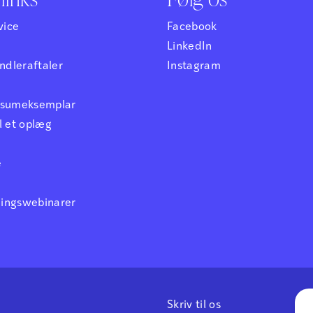
vice
Facebook
LinkedIn
dleraftaler
Instagram
ensumeksemplar
l et oplæg
e
ningswebinarer
Skriv til os