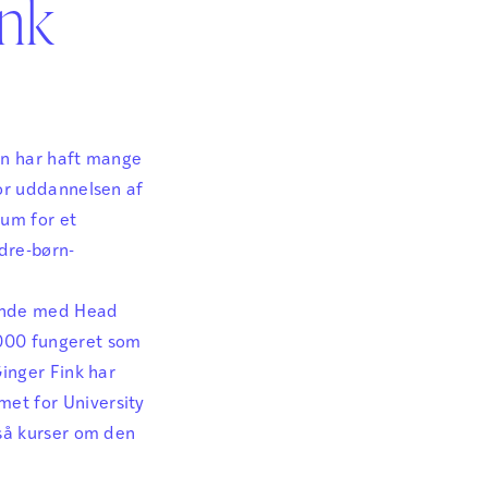
ink
un har haft mange
for uddannelsen af
sum for et
dre-børn-
ående med Head
2000 fungeret som
inger Fink har
et for University
gså kurser om den