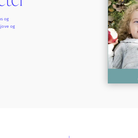
ns og
sjove og