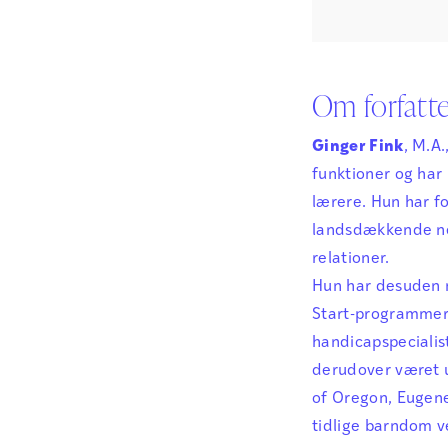
Om forfatt
Ginger Fink
, M.A
funktioner og har
lærere. Hun har f
landsdækkende ne
relationer.
Hun har desuden 
Start-programmer
handicapspecialis
derudover været u
of Oregon, Eugene
tidlige barndom v