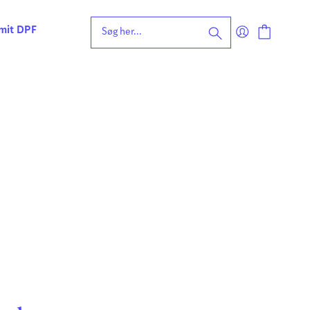
 mit DPF
eening for ordblindhed
ng
n
forståelse
vvurdering
ing
rdering
ng
| Faglige udfordringer