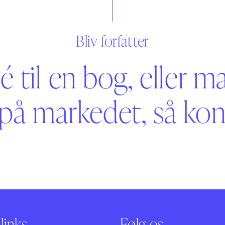
Bliv forfatter
é til en bog, eller m
på markedet, så kont
links
Følg os