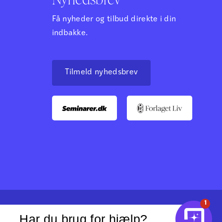
Få nyheder og tilbud direkte i din
indbakke.
Tilmeld nyhedsbrev
1
Har du brug for hjælp?