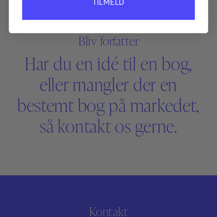
TILMELD
Bliv forfatter
Har du en idé til en bog,
eller mangler der en
bestemt bog på markedet,
så kontakt os gerne.
Kontakt