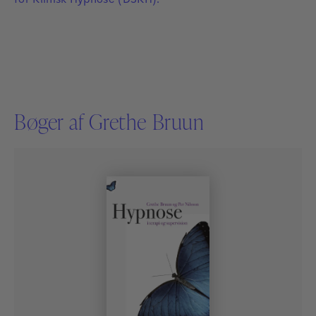
for Klinisk Hypnose (DSKH).
Bøger af Grethe Bruun