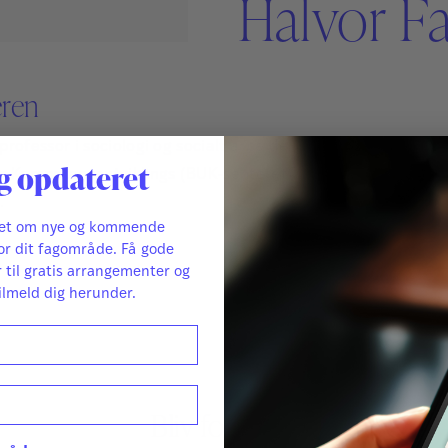
Halvor F
Sikker Læs
Skolefravær
STAV med LST
STAV & LÆS
eren
professor i sociologi og socialt arbejde og studieleder for 
g opdateret
s Kompetanseutviklings (BUK-senteret) ph.d.- uddannelse 
.
ret om nye og kommende
or dit fagområde. Få gode
r til gratis arrangementer og
ilmeld dig herunder.
Bliv forfatter