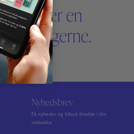
angler der en
akt os gerne.
Nyhedsbrev
Få nyheder og tilbud direkte i din
indbakke.