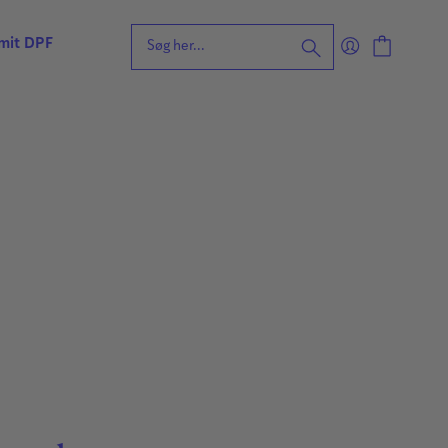
 mit DPF
eening for ordblindhed
ng
n
forståelse
vvurdering
ing
rdering
ng
| Faglige udfordringer