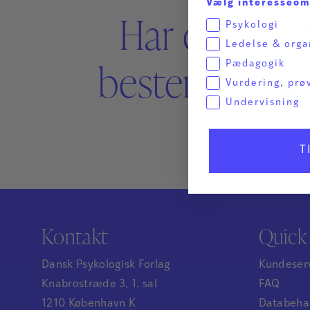
Vælg interesseo
Har du en id
Psykologi
Ledelse & orga
bestemt bog 
Pædagogik
Vurdering, prø
Undervisning
T
Kontakt
Quick 
Dansk Psykologisk Forlag
Kundeser
Knabrostræde 3, 1. sal
FAQ
1210 København K
Databehan