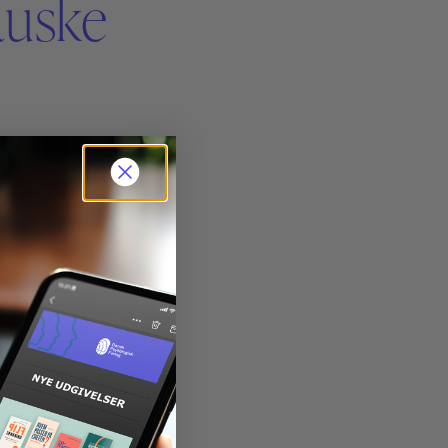
auske
Forskningssenteret
ved Lillehammer