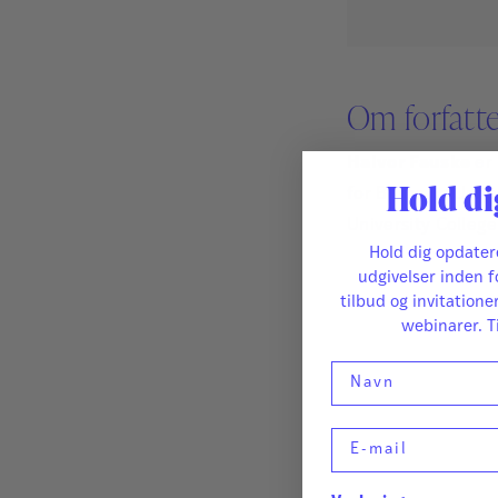
Om forfatt
Halvor Fauske
er 
Hold di
for Barns og Unge
University College
Hold dig opdate
udgivelser inden f
tilbud og invitatione
webinarer. T
Navn
E-mail