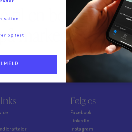
mråder
é til en bog, eller m
nisation
på markedet, så kont
ver og test
ILMELD
links
Følg os
vice
Facebook
LinkedIn
dleraftaler
Instagram