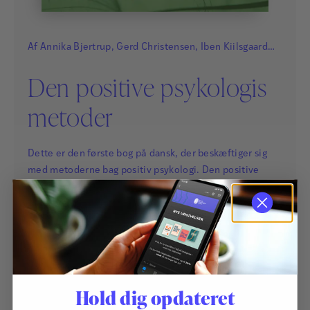
Af
Annika Bjertrup
,
Gerd Christensen
,
Iben Kiilsgaard
Tømmerup
,
Jane Grud
,
Jeanne Nakamura
,
Jenny Vogel
,
Den positive psykologis
Julia C. Koch
,
Karen-Lis Kristensen
,
Kristina Dinesen
,
Line Lerche Mørck
,
Nynne Elholm
,
Poul Nissen
,
Silla
metoder
Jensen
,
Susann Gjerde
,
Tatiana Chemi
og
Frans Ørsted
Andersen
Dette er den første bog på dansk, der beskæftiger sig
med metoderne bag positiv psykologi. Den positive
psykologi er på metodeområdet kendetegnet ved en høj
grad af diversitet. Den positive psykologi benytter sig af
en række forskellige metoder – og metoder skal forstås
bredt: både metoder til anvendelse ved forskning, ved
250,00
kr.
undersøgelser og assessment, forskellige former for
screening, test, interventioner,…
Hold dig opdateret