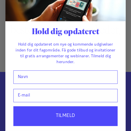
Har du en idé til en bog,
eller mangler der en
bestemt bog på markedet,
Hold dig opdateret
så kontakt os gerne.
Hold dig opdateret om nye og kommende udgivelser
inden for dit fagområde. Få gode tilbud og invitationer
til gratis arrangementer og webinarer. Tilmeld dig
herunder.
Navn
Kontakt
E-mail
Dansk Psykologisk Forlag
Knabrostræde 3, 1. sal
TILMELD
1210 København K
Tlf. 4546 0050