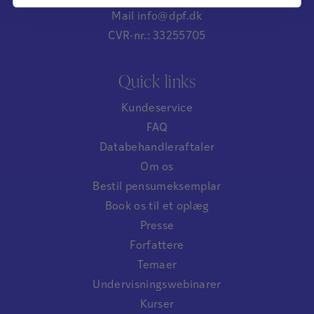
Mail info@dpf.dk
CVR-nr.: 33255705
Quick links
Kundeservice
FAQ
Databehandleraftaler
Om os
Bestil pensumeksemplar
Book os til et oplæg
Presse
Forfattere
Temaer
Undervisningswebinarer
Kurser