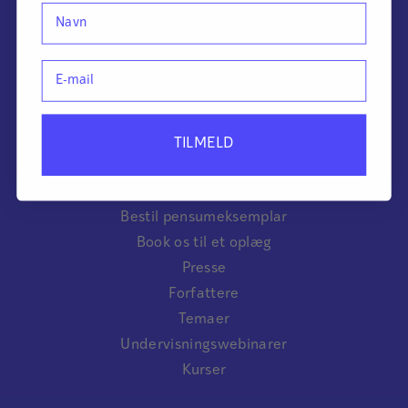
Navn
CVR-nr.: 33255705
E-mail
Quick links
Kundeservice
FAQ
TILMELD
Databehandleraftaler
Om os
Bestil pensumeksemplar
Book os til et oplæg
Presse
Forfattere
Temaer
Undervisningswebinarer
Kurser