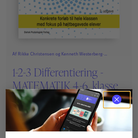
Af
Rikke Christensen
og
Kenneth Westerberg-
Christensen
1-2-3 Differentiering -
MATEMATIK 4.-6. klasse
Differentierede forløb om Chance, sandsynlighed og
risiko, Konstruktion og kommunikation om
polygonformer og Budget og økonomi.
350,00
kr.