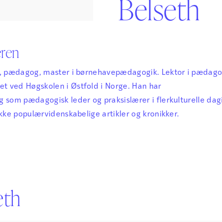
Belseth
Sikker Læs
Skolefravær
STAV med LST
STAV & LÆS
eren
h, pædagog, master i børnehavepædagogik. Lektor i pædago
 ved Høgskolen i Østfold i Norge. Han har
 som pædagogisk leder og praksislærer i flerkulturelle dagi
ække populærvidenskabelige artikler og kronikker.
eth