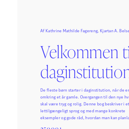
Af
Kathrine Mathilde Fagereng
,
Kjartan A. Bels
Velkommen ti
daginstitutio
De fleste børn starter i daginstitution, når de e
omkring et år gamle. Overgangen til den nye h
skal være tryg og rolig. Denne bog beskriver i e
lettilgængeligt sprog og med mange konkrete
eksempler og gode råd, hvordan man kan plan
gennemføre opstarten og indkøringsfasen i