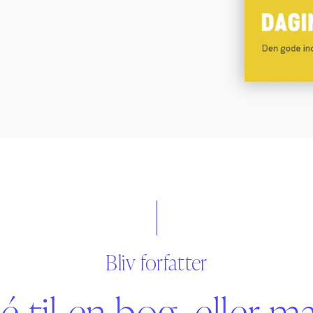
Bliv forfatter
é til en bog, eller m