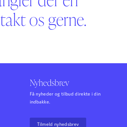
akt os gerne.
Nyhedsbrev
Få nyheder og tilbud direkte i din
indbakke.
Tilmeld nyhedsbrev