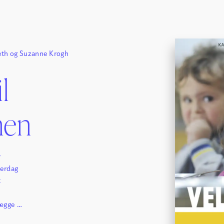
eth
og
Suzanne Krogh
l
nen
r
verdag
t
lægge og