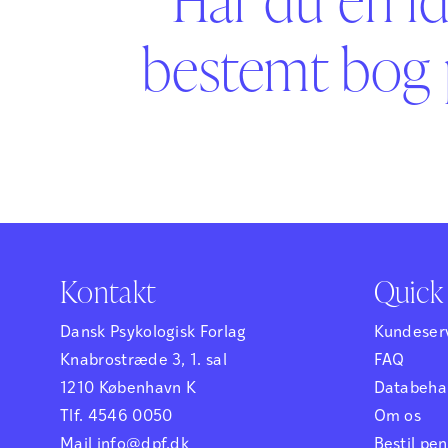
bestemt bog 
Kontakt
Quick 
Dansk Psykologisk Forlag
Kundeser
Knabrostræde 3, 1. sal
FAQ
1210 København K
Databehan
Tlf. 4546 0050
Om os
Mail info@dpf.dk
Bestil p