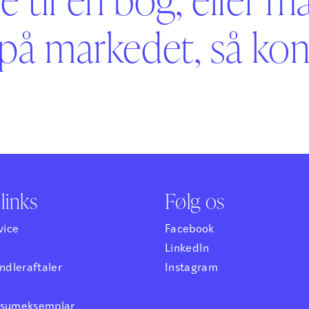
på markedet, så kont
links
Følg os
vice
Facebook
LinkedIn
dleraftaler
Instagram
ensumeksemplar