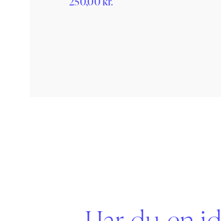
250,00
kr.
daginstitutionen.
Har du en id