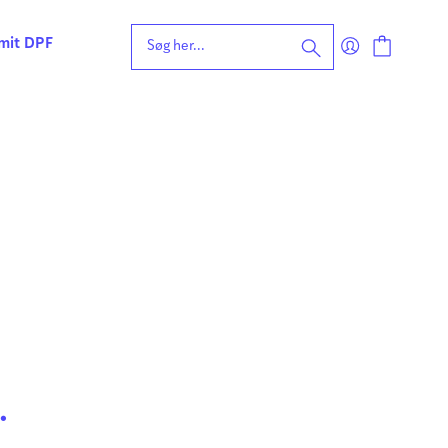
 mit DPF
eening for ordblindhed
ng
n
forståelse
vvurdering
ing
rdering
ng
| Faglige udfordringer
.