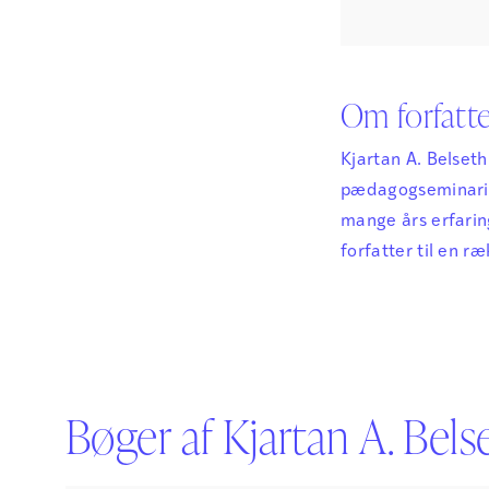
Om forfatt
Kjartan A. Belset
pædagogseminariet
mange års erfaring
forfatter til en r
Bøger af Kjartan A. Bels