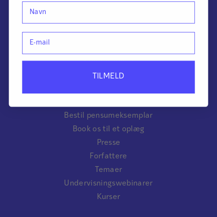
Navn
CVR-nr.: 33255705
E-mail
Quick links
Kundeservice
FAQ
TILMELD
Databehandleraftaler
Om os
Bestil pensumeksemplar
Book os til et oplæg
Presse
Forfattere
Temaer
Undervisningswebinarer
Kurser