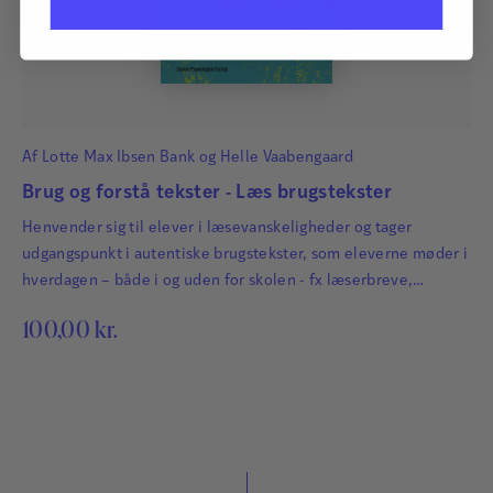
Af
Lotte Max Ibsen Bank
og
Helle Vaabengaard
Brug og forstå tekster - Læs brugstekster
Henvender sig til elever i læsevanskeligheder og tager
udgangspunkt i autentiske brugstekster, som eleverne møder i
hverdagen – både i og uden for skolen - fx læserbreve,
jobansøgninger, reklametekster, samlevejledninger,
100,00
kr.
nyhedsartikler og opskrifter.