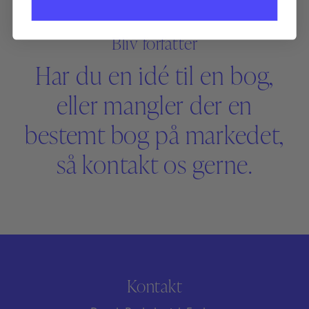
Bliv forfatter
Har du en idé til en bog,
eller mangler der en
bestemt bog på markedet,
så kontakt os gerne.
Kontakt