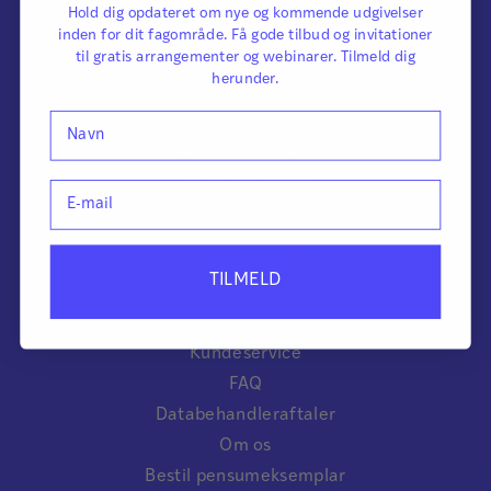
Hold dig opdateret om nye og kommende udgivelser
Kontakt
inden for dit fagområde. Få gode tilbud og invitationer
til gratis arrangementer og webinarer. Tilmeld dig
herunder.
Dansk Psykologisk Forlag
Navn
Knabrostræde 3, 1. sal
1210 København K
Tlf. 4546 0050
E-mail
Mail info@dpf.dk
CVR-nr.: 33255705
TILMELD
Quick links
Kundeservice
FAQ
Databehandleraftaler
Om os
Bestil pensumeksemplar