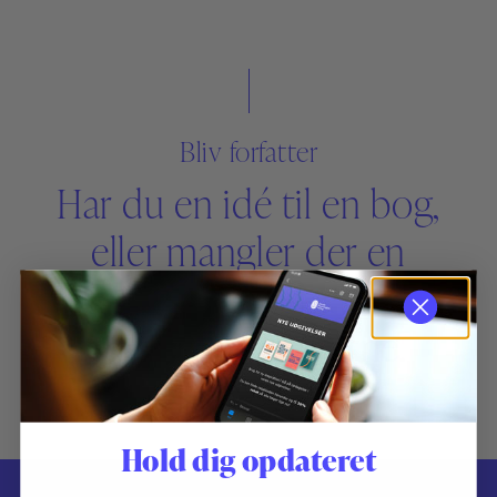
Bliv forfatter
Har du en idé til en bog,
eller mangler der en
bestemt bog på markedet,
så kontakt os gerne.
Hold dig opdateret