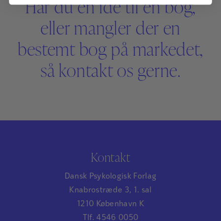
Har du en idé til en bog,
eller mangler der en
bestemt bog på markedet,
så kontakt os gerne.
Kontakt
Dansk Psykologisk Forlag
Knabrostræde 3, 1. sal
1210 København K
Tlf. 4546 0050