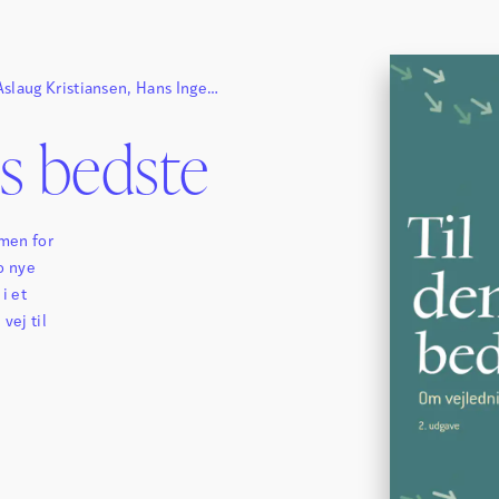
Aslaug Kristiansen
,
Hans Inge
s bedste
 men for
o nye
i et
vej til