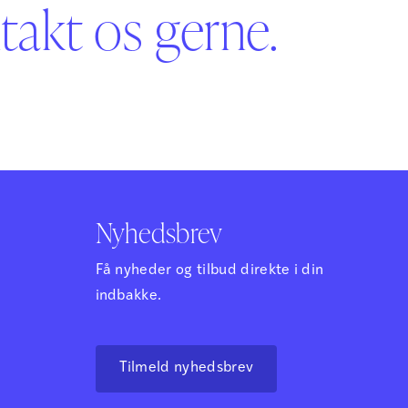
akt os gerne.
Nyhedsbrev
Få nyheder og tilbud direkte i din
indbakke.
Tilmeld nyhedsbrev