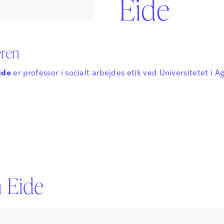
Eide
Sikker Læs
Skolefravær
STAV med LST
STAV & LÆS
eren
ide
er professor i socialt arbejdes etik ved Universitetet i A
n Eide