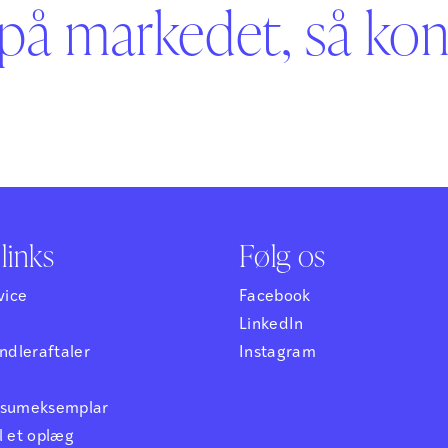
på markedet, så kont
links
Følg os
vice
Facebook
LinkedIn
dleraftaler
Instagram
ensumeksemplar
l et oplæg