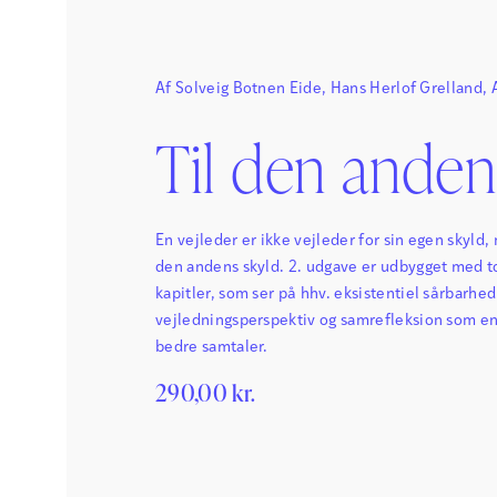
Af
Solveig Botnen Eide
,
Hans Herlof Grelland
,
Sævareid
og
Dag G. Aasland
Til den anden
En vejleder er ikke vejleder for sin egen skyld,
den andens skyld. 2. udgave er udbygget med t
kapitler, som ser på hhv. eksistentiel sårbarhed 
vejledningsperspektiv og samrefleksion som en 
bedre samtaler.
290,00
kr.