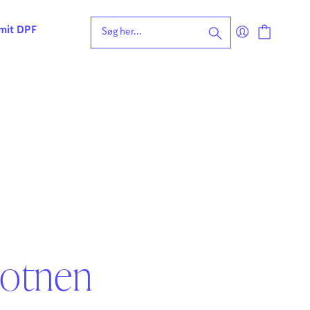
 mit DPF
eening for ordblindhed
ng
n
forståelse
vvurdering
ing
rdering
ng
| Faglige udfordringer
Botnen