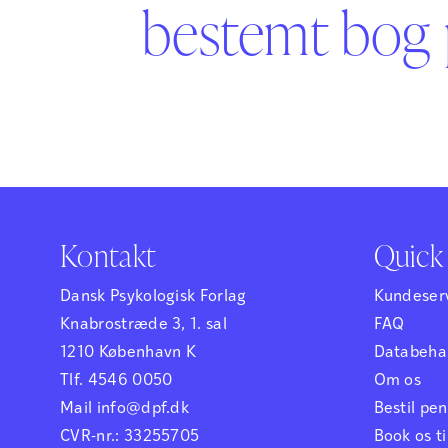
bestemt bog 
Kontakt
Quick 
Dansk Psykologisk Forlag
Kundeser
Knabrostræde 3, 1. sal
FAQ
1210 København K
Databehan
Tlf. 4546 0050
Om os
Mail info@dpf.dk
Bestil p
CVR-nr.: 33255705
Book os ti