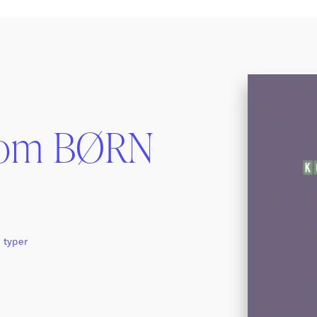
 om BØRN
e typer