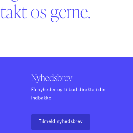
akt os gerne.
Nyhedsbrev
Få nyheder og tilbud direkte i din
indbakke.
Tilmeld nyhedsbrev