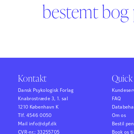
bestemt bog 
Kontakt
Quick 
Dansk Psykologisk Forlag
Kundeser
Knabrostræde 3, 1. sal
FAQ
1210 København K
Databehan
Tlf. 4546 0050
Om os
Mail info@dpf.dk
Bestil p
CVR-nr.: 33255705
Book os ti