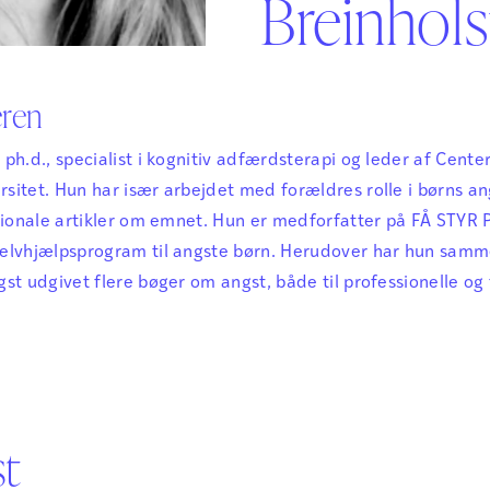
Breinhols
Sikker Læs
Skolefravær
STAV med LST
STAV & LÆS
eren
, ph.d., specialist i kognitiv adfærdsterapi og leder af Cente
sitet. Hun har især arbejdet med forældres rolle i børns an
ationale artikler om emnet. Hun er medforfatter på FÅ STY
selvhjælpsprogram til angste børn. Herudover har hun sam
st udgivet flere bøger om angst, både til professionelle og
st