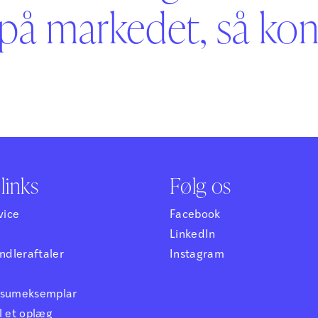
på markedet, så kont
links
Følg os
vice
Facebook
LinkedIn
dleraftaler
Instagram
ensumeksemplar
l et oplæg