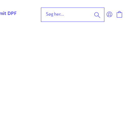
 mit DPF
eening for ordblindhed
ng
n
forståelse
vvurdering
ing
rdering
ng
| Faglige udfordringer