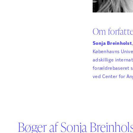
Om forfatt
Sonja Breinholst
Københavns Univer
adskillige intern
forældrebaseret 
ved Center for Ang
Bøger af Sonja Breinhol