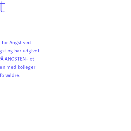
t
r for Angst ved
gst og har udgivet
R PÅ ANGSTEN– et
men med kolleger
 forældre.