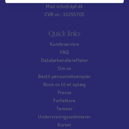
Mail info@dpf.dk
CVR-nr.: 33255705
Quick links
Kundeservice
FAQ
Databehandleraftaler
Om os
Bestil pensumeksemplar
Book os til et oplæg
Presse
Forfattere
Temaer
Undervisningswebinarer
Kurser