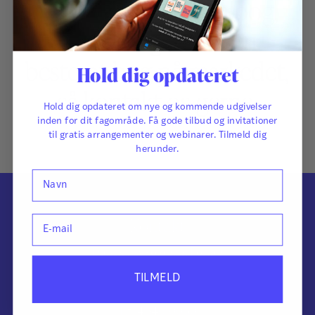
Har du en idé til en bog,
eller mangler der en
bestemt bog på markedet,
Hold dig opdateret
så kontakt os gerne.
Hold dig opdateret om nye og kommende udgivelser
inden for dit fagområde. Få gode tilbud og invitationer
til gratis arrangementer og webinarer. Tilmeld dig
herunder.
Navn
Kontakt
E-mail
Dansk Psykologisk Forlag
Knabrostræde 3, 1. sal
TILMELD
1210 København K
Tlf. 4546 0050