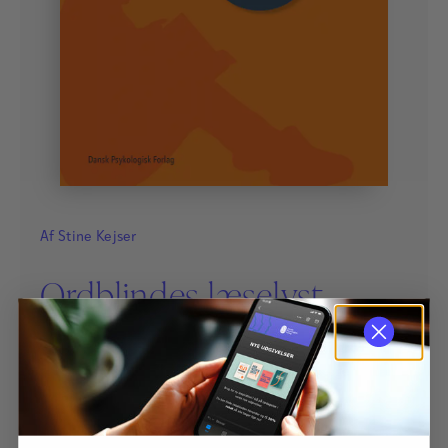
Af
Stine Kejser
Ordblindes læselyst
Inspiration og konkrete redskaber til at skabe grobund
for ordblinde elevers læselyst, så de selv vælger at læse
mere.
300,00
kr.