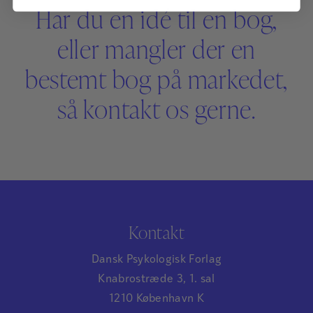
Har du en idé til en bog,
eller mangler der en
bestemt bog på markedet,
så kontakt os gerne.
Kontakt
Dansk Psykologisk Forlag
Knabrostræde 3, 1. sal
1210 København K