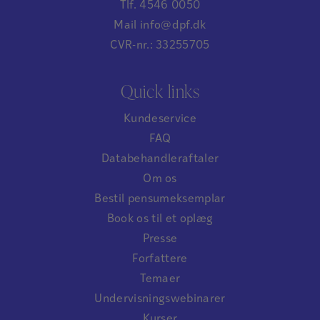
Tlf. 4546 0050
Mail info@dpf.dk
CVR-nr.: 33255705
Quick links
Kundeservice
FAQ
Databehandleraftaler
Om os
Bestil pensumeksemplar
Book os til et oplæg
Presse
Forfattere
Temaer
Undervisningswebinarer
Kurser