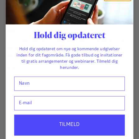
Af
Sverre Hoem
ADHD
Hold dig opdateret
Denne bog beskriver i et klart og forståeligt sprog konkrete
metoder til at klare livet med ADHD og giver indsigt i de
Hold dig opdateret om nye og kommende udgivelser
udfordringer, der er forbundet med et liv med ADHD.
inden for dit fagområde. Få gode tilbud og invitationer
til gratis arrangementer og webinarer. Tilmeld dig
300,00
kr.
herunder.
Navn
E-mail
TILMELD
Bliv forfatter