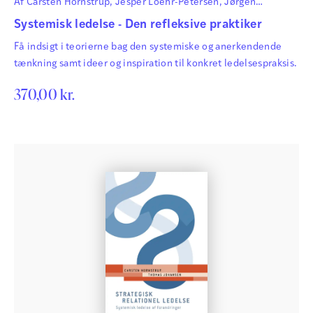
Af
Carsten Hornstrup
,
Jesper Loehr-Petersen
,
Jørgen
Gjengedal Madsen
,
Thomas Johansen
og
Thomas Specht
Systemisk ledelse - Den refleksive praktiker
Få indsigt i teorierne bag den systemiske og anerkendende
tænkning samt ideer og inspiration til konkret ledelsespraksis.
370,00
kr.