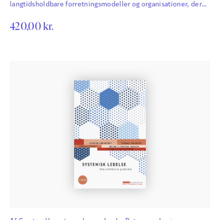
langtidsholdbare forretningsmodeller og organisationer, der
skaber værdi for både samfund, borgere, investorer, ejere og
420,00
kr.
ansatte?