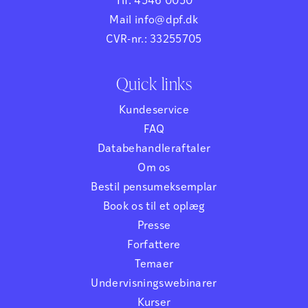
Tlf. 4546 0050
Mail info@dpf.dk
CVR-nr.: 33255705
Quick links
Kundeservice
FAQ
Databehandleraftaler
Om os
Bestil pensumeksemplar
Book os til et oplæg
Presse
Forfattere
Temaer
Undervisningswebinarer
Kurser