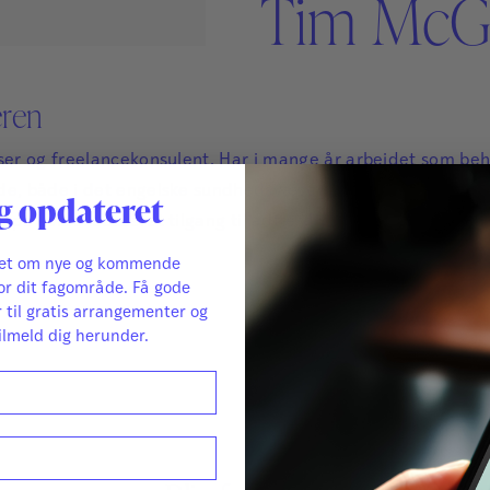
Tim McG
Sikker Læs
Skolefravær
STAV med LST
STAV & LÆS
eren
iser og freelancekonsulent. Har i mange år arbejdet som be
e, både i det engelske sundhedsvæsen og i den frivillige se
g opdateret
us på evidensbaseret tilgang til adfærdsændring, som er gru
ret om nye og kommende
or dit fagområde. Få gode
r til gratis arrangementer og
ilmeld dig herunder.