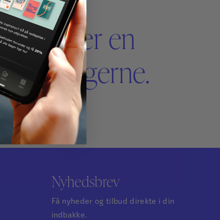
angler der en
akt os gerne.
Nyhedsbrev
Få nyheder og tilbud direkte i din
indbakke.