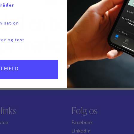
Bliv forfatter
mråder
é til en bog, eller m
nisation
på markedet, så kont
ver og test
ILMELD
links
Følg os
vice
Facebook
LinkedIn