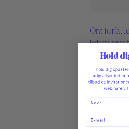
Om forfatt
Forfatter, underv
psykiatriske områd
Hold di
rådgiver. Har fok
arbejde.
Hold dig opdate
udgivelser inden f
tilbud og invitatione
webinarer. T
Navn
E-mail