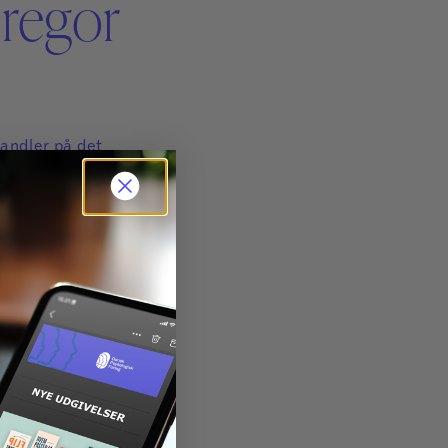
regor
handler på det
ktor, bl.a. som
ndlaget for hans