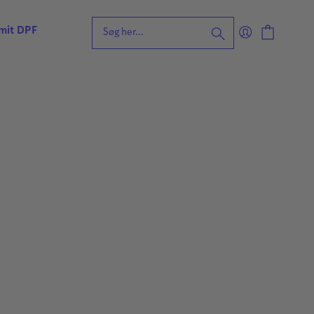
 mit DPF
eening for ordblindhed
ng
n
forståelse
vvurdering
ing
rdering
ng
| Faglige udfordringer