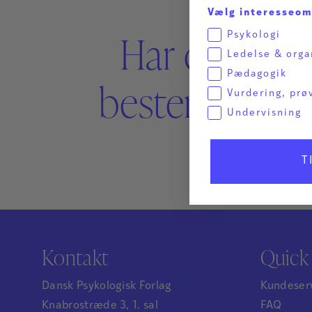
Vælg interesseo
Har du en id
Psykologi
Ledelse & orga
Pædagogik
bestemt bog 
Vurdering, prø
Undervisning
T
Kontakt
Quick 
Dansk Psykologisk Forlag
Kundeser
Knabrostræde 3, 1. sal
FAQ