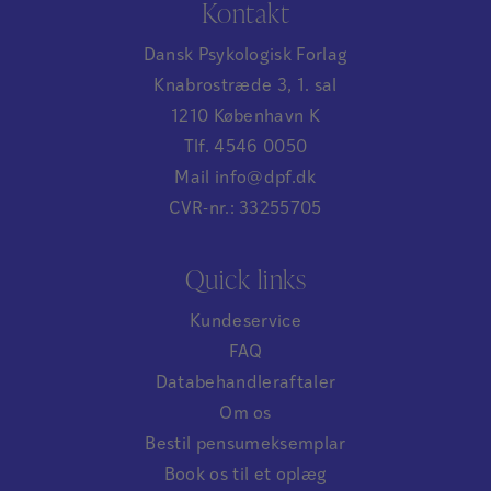
Kontakt
det hjælper os med at forbedre mit.dpf.dk og
i praksis, og dels bliver klædt på til at vejlede og
skabe en endnu bedre oplevelse for alle.
Dansk Psykologisk Forlag
supervisere andre i brugen af KIDS. På
Vi vil tage dit forslag med i vores løbende
Knabrostræde 3, 1. sal
certificeringskurset får du en grundig indføring i
evaluering af mulige forbedringer. Selvom vi ikke
1210 København K
teorien og forskningen bag redskabet, og du
kan love en specifik tidsramme, er vi altid
Tlf. 4546 0050
bliver fortrolig med at anvende KIDS i praksis. Du
interesserede i at udvikle platformen i takt med
Mail info@dpf.dk
lærer at bruge observation som metode til at
vores brugeres behov.
CVR-nr.: 33255705
vurdere den pædagogiske kvalitet, som den
Vi glæder os til at høre fra dig! Tak for at tage dig
kommer til udtryk i de faktiske omgivelser og
tid til at dele dine tanker med os!
Quick links
handlinger i hverdagen.
Læs mere om indhold, lokation, varighed og pris
Kundeservice
her
.
FAQ
KIDS introduktion
Databehandleraftaler
På kurset bliver du præsenteret for redskabet
Om os
KIDS og får indsigt i, hvordan man anvender KIDS
Bestil pensumeksemplar
i praksis, både som evaluerings- og
Book os til et oplæg
udviklingsredskab. Du får viden om baggrunden,