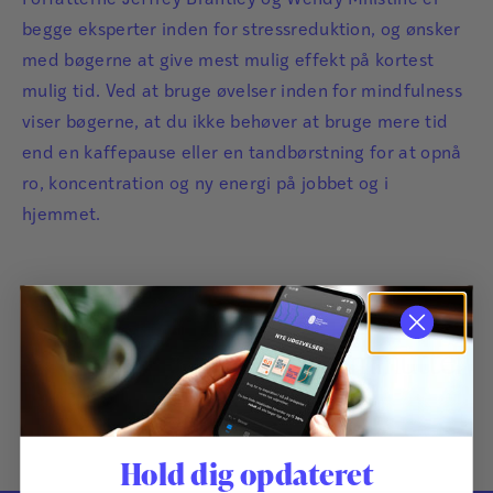
begge eksperter inden for stressreduktion, og ønsker
med bøgerne at give mest mulig effekt på kortest
mulig tid. Ved at bruge øvelser inden for mindfulness
viser bøgerne, at du ikke behøver at bruge mere tid
end en kaffepause eller en tandbørstning for at opnå
ro, koncentration og ny energi på jobbet og i
hjemmet.
Bøger i serien Fem gode minutter
Hold dig opdateret