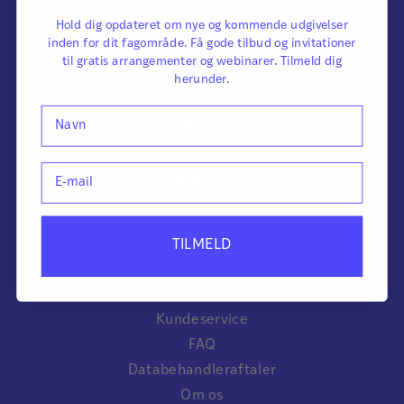
Hold dig opdateret om nye og kommende udgivelser
inden for dit fagområde. Få gode tilbud og invitationer
Kontakt
til gratis arrangementer og webinarer. Tilmeld dig
herunder.
Dansk Psykologisk Forlag
Navn
Knabrostræde 3, 1. sal
1210 København K
E-mail
Tlf. 4546 0050
Mail info@dpf.dk
CVR-nr.: 33255705
TILMELD
Quick links
Kundeservice
FAQ
Databehandleraftaler
Om os