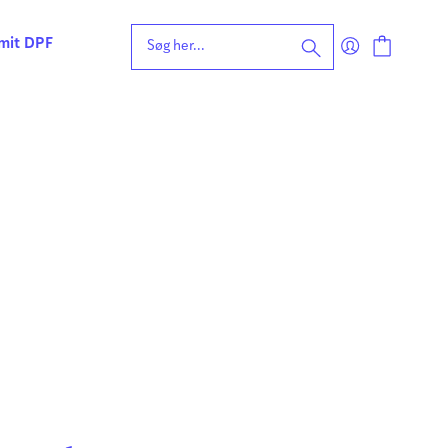
 mit DPF
eening for ordblindhed
ng
n
forståelse
vvurdering
ing
rdering
ng
| Faglige udfordringer