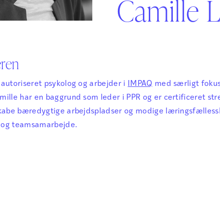
Camille L
Sikker Læs
Skolefravær
STAV med LST
STAV & LÆS
eren
 autoriseret psykolog og arbejder i
IMPAQ
med særligt fokus
mille har en baggrund som leder i PPR og er certificeret st
skabe bæredygtige arbejdspladser og modige læringsfælless
 og teamsamarbejde.