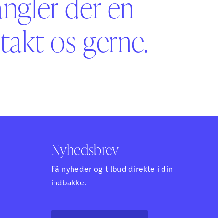
angler der en
akt os gerne.
Nyhedsbrev
Få nyheder og tilbud direkte i din
indbakke.