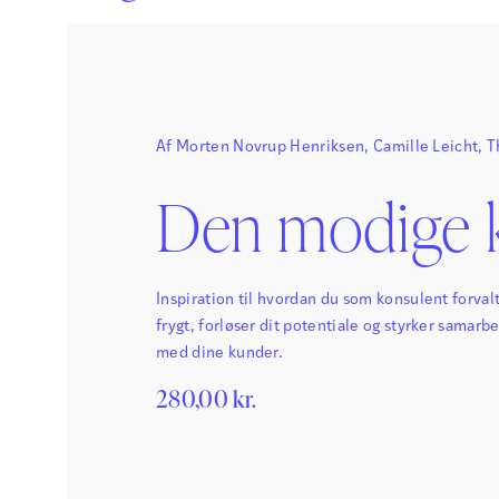
Af
Morten Novrup Henriksen
,
Camille Leicht
,
T
Jølberg
Den modige 
Inspiration til hvordan du som konsulent forval
frygt, forløser dit potentiale og styrker samarb
med dine kunder.
280,00
kr.