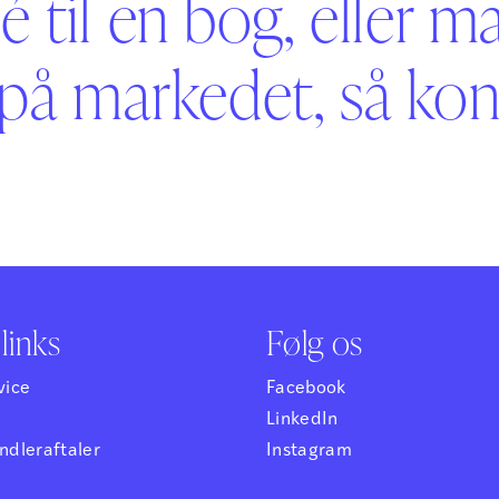
é til en bog, eller m
på markedet, så kont
links
Følg os
vice
Facebook
LinkedIn
dleraftaler
Instagram