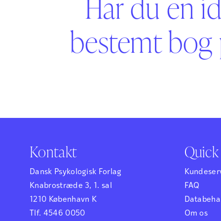
Har du en id
bestemt bog 
Kontakt
Quick 
Dansk Psykologisk Forlag
Kundeser
Knabrostræde 3, 1. sal
FAQ
1210 København K
Databehan
Tlf. 4546 0050
Om os