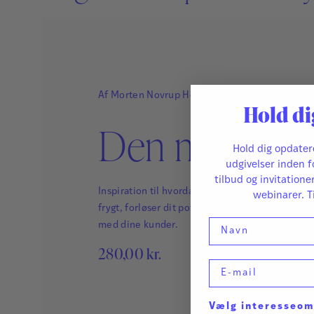
Af
Morten Novrup Henriksen
,
Camille Leicht
,
T
Hold di
Jølberg
Den modige 
Hold dig opdate
udgivelser inden f
tilbud og invitatione
Inspiration til hvordan du som konsulent forval
webinarer. T
frygt, forløser dit potentiale og styrker samarb
Navn
med dine kunder.
280,00
kr.
E-mail
Vælg interesseo