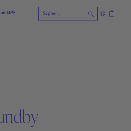
 mit DPF
eening for ordblindhed
ng
n
forståelse
vvurdering
ing
rdering
ng
| Faglige udfordringer
Lundby