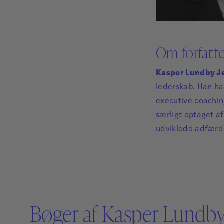
Om forfatt
Kasper Lundby J
lederskab. Han ha
executive coachin
særligt optaget a
udviklede adfærds
Bøger af Kasper Lundby