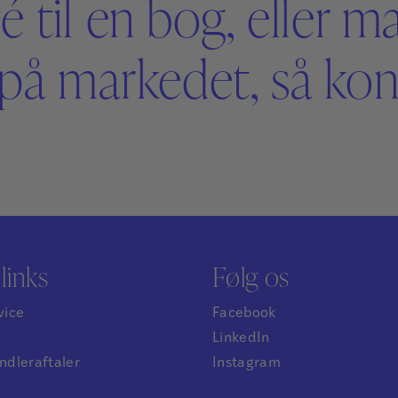
é til en bog, eller m
på markedet, så kont
links
Følg os
vice
Facebook
LinkedIn
dleraftaler
Instagram