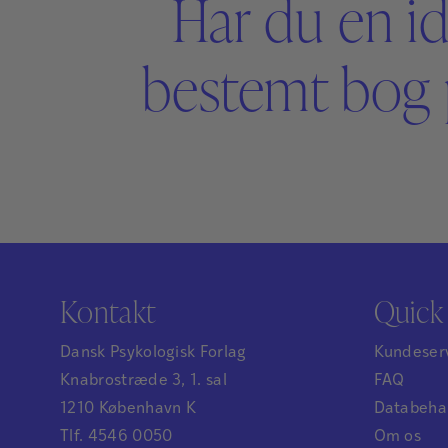
Har du en id
bestemt bog 
Kontakt
Quick 
Dansk Psykologisk Forlag
Kundeser
Knabrostræde 3, 1. sal
FAQ
1210 København K
Databehan
Tlf. 4546 0050
Om os