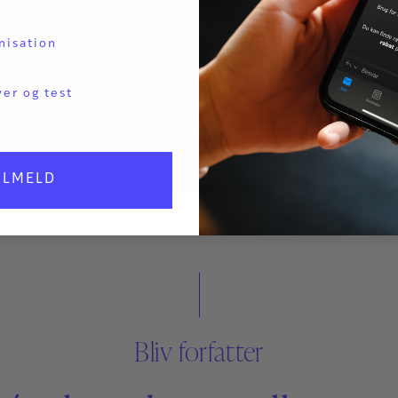
nisation
ver og test
ILMELD
Bliv forfatter