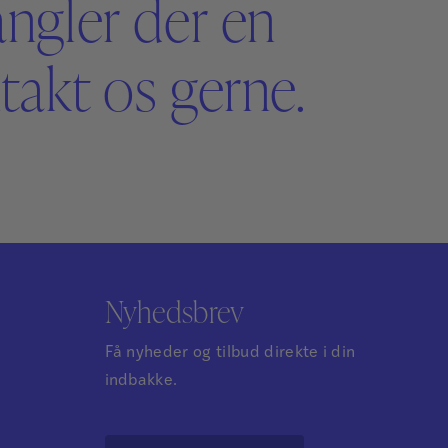
angler der en
akt os gerne.
Nyhedsbrev
Få nyheder og tilbud direkte i din
indbakke.