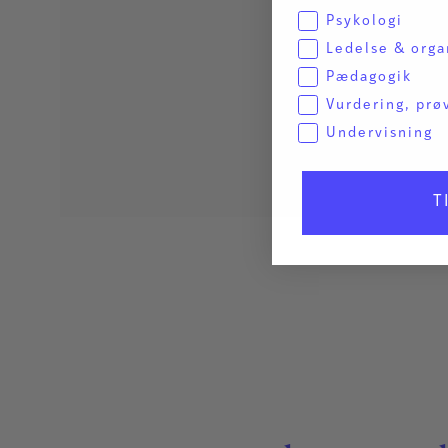
Psykologi
Ledelse & orga
Pædagogik
Vurdering, prø
Undervisning
T