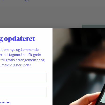
homas Lundby
og
Kasper Lundby
g opdateret
konsulent
ret om nye og kommende
or dit fagområde. Få gode
r til gratis arrangementer og
ter din
ilmeld dig herunder.
ejdet
mråder