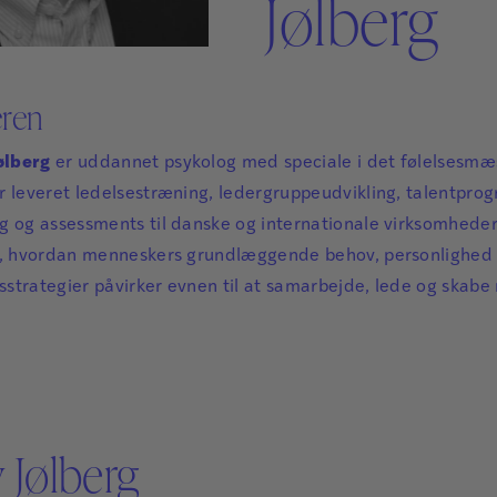
Jølberg
Sikker Læs
Skolefravær
STAV med LST
STAV & LÆS
eren
ølberg
er uddannet psykolog med speciale i det følelsesmæs
r leveret ledelsestræning, ledergruppeudvikling, talentpro
g og assessments til danske og internationale virksomheder
f, hvordan menneskers grundlæggende behov, personlighed o
strategier påvirker evnen til at samarbejde, lede og skabe r
 Jølberg