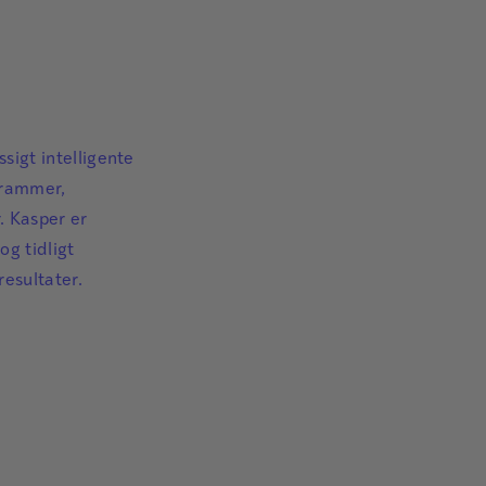
sigt intelligente
grammer,
. Kasper er
g tidligt
esultater.