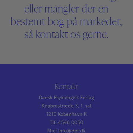
eller mangler der en
bestemt bog på markedet,
så kontakt os gerne.
Kontakt
Dansk Psykologisk Forlag
Knabrostræde 3, 1. sal
1210 København K
Tlf. 4546 0050
Mail info@dpf.dk