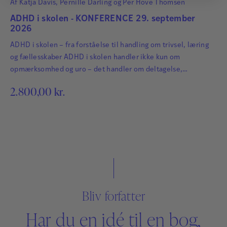
Af
Katja Davis
,
Pernille Darling
og
Per Hove Thomsen
ADHD i skolen - KONFERENCE 29. september
2026
ADHD i skolen – fra forståelse til handling om trivsel, læring
og fællesskaber ADHD i skolen handler ikke kun om
opmærksomhed og uro – det handler om deltagelse,
relationer, læring og fællesskaber. Hvordan skaber vi rammer,
2.800,00
kr.
hvor børn og unge med ADHD kan trives og lykkes, og hvor
fagprofessionelle har handlemuligheder i en kompleks
hverdag? Denne konference sætter fokus på…
Bliv forfatter
Har du en idé til en bog,