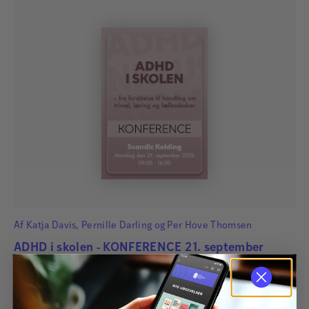
Af
Katja Davis
,
Pernille Darling
og
Per Hove Thomsen
ADHD i skolen - KONFERENCE 21. september
2026
ADHD i skolen – fra forståelse til handling om trivsel, læring
og fællesskaber ADHD i skolen handler ikke kun om