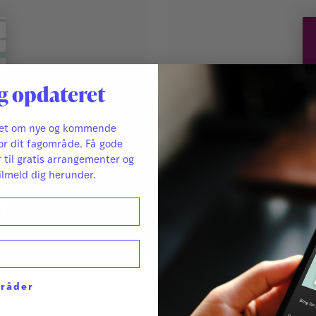
g opdateret
ret om nye og kommende
or dit fagområde. Få gode
r til gratis arrangementer og
ilmeld dig herunder.
Af
Lene Flensborg
mråder
Kort & godt om SVÆRE