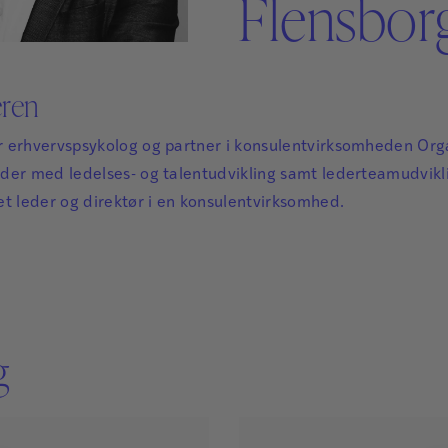
Flensbor
Sikker Læs
Skolefravær
STAV med LST
STAV & LÆS
eren
 erhvervspsykolog og partner i konsulentvirksomheden Orga
der med ledelses- og talentudvikling samt lederteamudvikli
et leder og direktør i en konsulentvirksomhed.
g