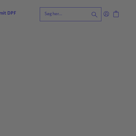
 mit DPF
eening for ordblindhed
ng
n
forståelse
vvurdering
ing
rdering
ng
| Faglige udfordringer