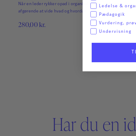
Når en leder rykker opad i organisationen, skal noget læres
Ledelse & orga
afgørende at vide hvad og hvordan.
Pædagogik
280,00
kr.
Vurdering, prø
Undervisning
T
Har du en id