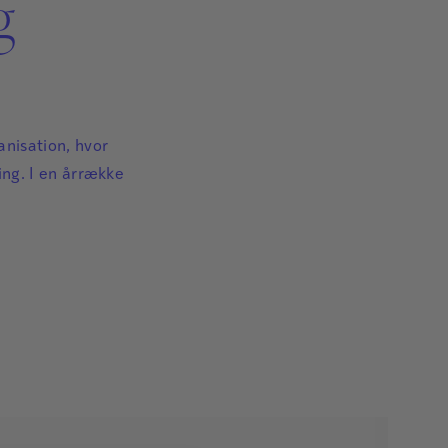
g
nisation, hvor
ng. I en årrække