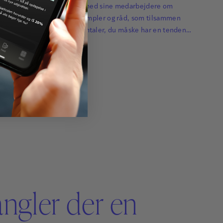
indimellem tager dialoger med sine medarbejdere om
på konkrete metoder, eksempler og råd, som tilsammen
ategier til at håndtere de samtaler, du måske har en tendens
angler der en