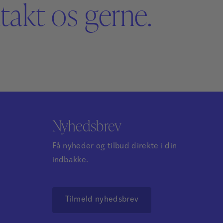
akt os gerne.
Nyhedsbrev
Få nyheder og tilbud direkte i din
indbakke.
Tilmeld nyhedsbrev