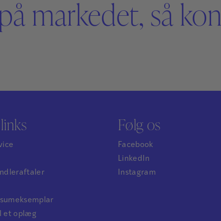
på markedet, så kont
links
Følg os
vice
Facebook
LinkedIn
dleraftaler
Instagram
ensumeksemplar
l et oplæg