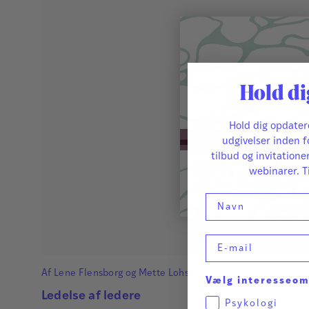
Hold di
Hold dig opdate
udgivelser inden f
tilbud og invitatione
webinarer. T
Navn
E-mail
Af
Lene Flensborg
og
Mette Lohse
Vælg interesseo
Ledelse af ledere
Psykologi