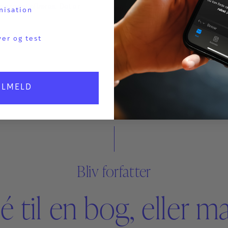
 og andet aflæres. Det er
God ledelse indebærer, at man 
nisation
svære emner. Denne bog byder 
giver dig inspiration og nye str
ver og test
til at undvige.
225,00
kr.
ILMELD
Bliv forfatter
é til en bog, eller m