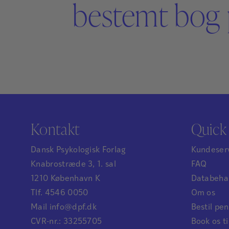
bestemt bog 
Kontakt
Quick 
Dansk Psykologisk Forlag
Kundeser
Knabrostræde 3, 1. sal
FAQ
1210 København K
Databehan
Tlf. 4546 0050
Om os
Mail info@dpf.dk
Bestil p
CVR-nr.: 33255705
Book os ti