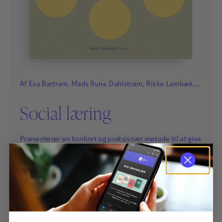
Af
Eva Bartram
,
Mads Rune Dahlstrøm
,
Rikke Lambæk
,
Karina Damgaard Poulsen
,
Morten Bække Rønn
og
Social læring
Camilla Tan Høegh
Præsenterer en konkret og praksisnær metode til at give
de professionelle i skoleverdenen retning og systematik
i mødet med børn med socialkognitive vanskeligheder.
Social Læring-metoden udspringer af forfatternes
mangeårige arbejde i Nest programmet.
320,00
kr.