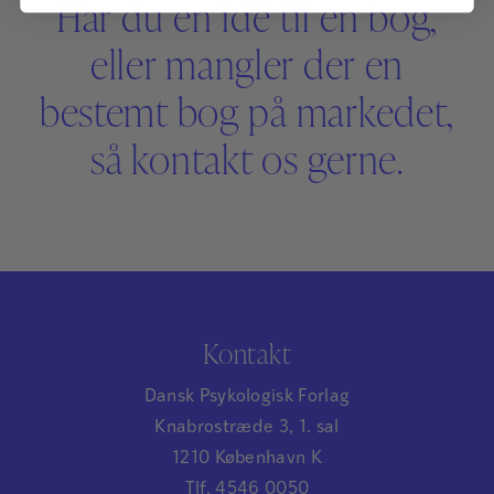
Har du en idé til en bog,
eller mangler der en
bestemt bog på markedet,
så kontakt os gerne.
Kontakt
Dansk Psykologisk Forlag
Knabrostræde 3, 1. sal
1210 København K
Tlf. 4546 0050