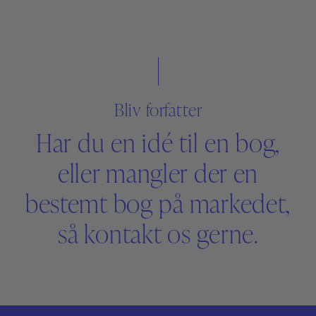
andre? Denne konference samler ny forskning,
praksiserfaringer og elevernes egne perspektiver på
skriftsproglige vanskeligheder i skolen…
Bliv forfatter
Har du en idé til en bog,
eller mangler der en
bestemt bog på markedet,
så kontakt os gerne.