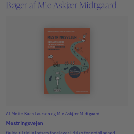
Bøger af Mie Askjær Midtgaard
Af
Mette Bach Laursen
og
Mie Askjær Midtgaard
Mestringsvejen
Guide til tidlig indsats for elever i risiko for ordblindhed.