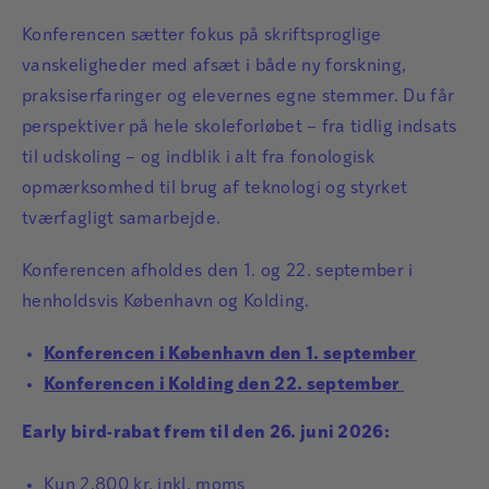
Konferencen sætter fokus på skriftsproglige
vanskeligheder med afsæt i både ny forskning,
praksiserfaringer og elevernes egne stemmer. Du får
perspektiver på hele skoleforløbet – fra tidlig indsats
til udskoling – og indblik i alt fra fonologisk
opmærksomhed til brug af teknologi og styrket
tværfagligt samarbejde.
Konferencen afholdes den 1. og 22. september i
henholdsvis København og Kolding.
Konferencen i København den 1. september
Konferencen i Kolding den 22. september
Early bird-rabat frem til den 26. juni 2026:
Mie Askjær Midtgaard
Kun 2.800 kr. inkl. moms
Mie Askjær Midtgaard er uddannet skolelærer og