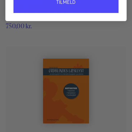
TILMELD
Mestringsvejen
Guide til tidlig indsats for elever i risiko for ordblindhed.
750,00
kr.