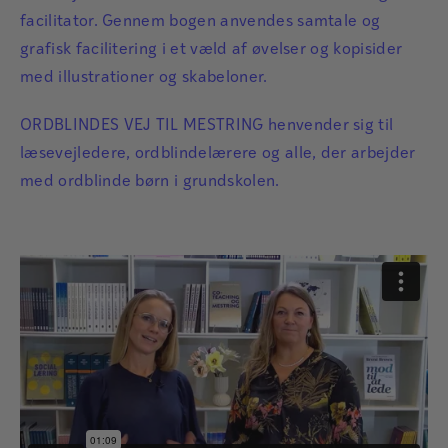
facilitator. Gennem bogen anvendes samtale og
grafisk facilitering i et væld af øvelser og kopisider
med illustrationer og skabeloner.
ORDBLINDES VEJ TIL MESTRING henvender sig til
læsevejledere, ordblindelærere og alle, der arbejder
med ordblinde børn i grundskolen.