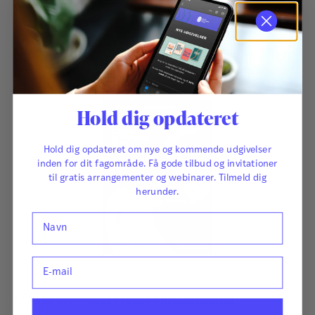
Relaterede varer
Hold dig opdateret
Hold dig opdateret om nye og kommende udgivelser
inden for dit fagområde. Få gode tilbud og invitationer
til gratis arrangementer og webinarer. Tilmeld dig
herunder.
Navn
E-mail
Af
Mette Bach Laursen
og
Mie Askjær Midtgaard