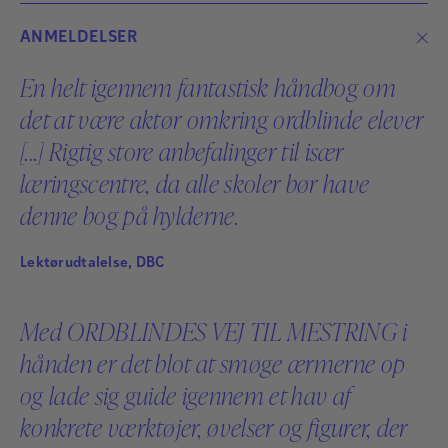
Hjernen
ANMELDELSER
Hvad vil det sige at være ordblind?
En helt igennem fantastisk håndbog om
det at være aktør omkring ordblinde elever
[...] Rigtig store anbefalinger til især
Mette Bach Laursen
læringscentre, da alle skoler bør have
denne bog på hylderne.
Mette Bach Laursen er lærer og læsevejleder på en
stor folkeskole i Horsens. Hun har tidligere arbejdet
som redaktør og forfatter på portalen Danskfaget
Lektørudtalelse, DBC
indskoling ved forlaget Clio Online.
Med ORDBLINDES VEJ TIL MESTRING i
Læs mere
hånden er det blot at smøge ærmerne op
og lade sig guide igennem et hav af
konkrete værktøjer, øvelser og figurer, der