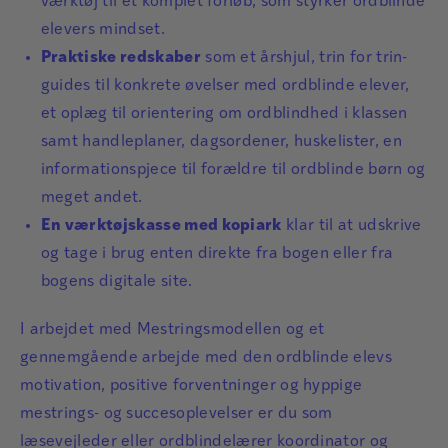
værktøj til et komplet forløb, som styrker ordblinde
elevers mindset.
Praktiske redskaber
som et årshjul, trin for trin-
guides til konkrete øvelser med ordblinde elever,
et oplæg til orientering om ordblindhed i klassen
samt handleplaner, dagsordener, huskelister, en
informationspjece til forældre til ordblinde børn og
meget andet.
En værktøjskasse med kopiark
klar til at udskrive
og tage i brug enten direkte fra bogen eller fra
bogens
digitale site
.
I arbejdet med Mestringsmodellen og et
gennemgående arbejde med den ordblinde elevs
motivation, positive forventninger og hyppige
mestrings- og succesoplevelser er du som
læsevejleder eller ordblindelærer koordinator og