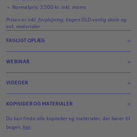
Normalpris: 3.500 kr. inkl. moms
læsevejleder, er ejer af virksomheden
Ordblindetalent, hvor hun arbejder som
Prisen er inkl. forplejning, bogen DLD-venlig skole og
ordblindeunderviser, foredragsholder og konsulent.
evt. materialer
Læs mere
FAGLIGT OPLÆG
Ønsker I et et gratis oplæg om materialet på jeres
WEBINAR
skole, kan I skrive jer op
her
. I kan også kontakte
læremiddelkonsulent Signe Stiig på
ssa@dpf.dk
Med vores webinar om ORDBLINDES VEJ TIL
VIDEOER
MESTRING kan du få indblik i tankerne bag
materialet.
Mestringsmodellen
KOPISIDER OG MATERIALER
Få link til on-demand webinaret ved at udfylde
Min batteritid
formularen
her
.
Du kan finde alle kopisider og materialer, der hører til
Alarmhjerne
bogen,
her
.