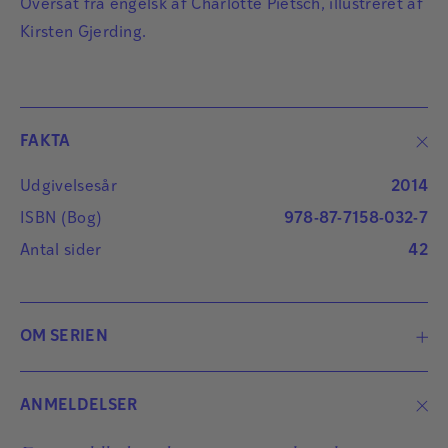
Oversat fra engelsk af Charlotte Pietsch, illustreret af
Kirsten Gjerding.
FAKTA
Udgivelsesår
2014
ISBN (Bog)
978-87-7158-032-7
Antal sider
42
OM SERIEN
Skal jeg fortælle dig om ..?-serien giver en
ANMELDELSER
introduktion til forskellige sygdomme og tilstande,
der kan være svære at forstå. I hver bog optræder en