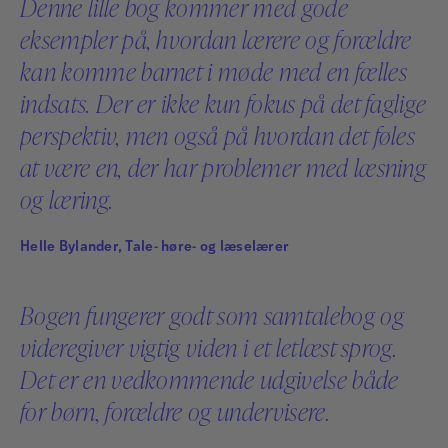
Denne lille bog kommer med gode
karakter, der på en nærværende og lettilgængelig
eksempler på, hvordan lærere og forældre
måde fortæller om sig selv og de udfordringer,
kan komme barnet i møde med en fælles
personens tilstand giver i hverdagen – både for
indsats. Der er ikke kun fokus på det faglige
vedkommende selv og for omgivelserne.
perspektiv, men også på hvordan det føles
Bøgerne er illustrerede, og målgruppen er børn og
at være en, der har problemer med læsning
unge i alderen syv år og opefter samt forældre,
venner, lærere og andre fagfolk, der arbejder med de
og læring.
tilstande, bøgerne omhandler.
Helle Bylander, Tale- høre- og læselærer
Bogen fungerer godt som samtalebog og
videregiver vigtig viden i et letlæst sprog.
Det er en vedkommende udgivelse både
for børn, forældre og undervisere.