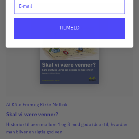
E-mail
TILMELD
Af
Käte From
og
Rikke Mølbak
Skal vi være venner?
Historier til børn mellem 4 og 8 med gode ideer til, hvordan
man bliver en rigtig god ven.