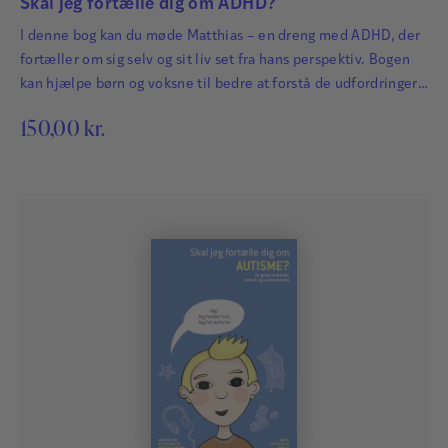
Skal jeg fortælle dig om ADHD?
I denne bog kan du møde Matthias – en dreng med ADHD, der
fortæller om sig selv og sit liv set fra hans perspektiv. Bogen
kan hjælpe børn og voksne til bedre at forstå de udfordringer,
der følger, når man har ADHD. Matthias beskriver bl.a.: hvad
150,00
kr.
ADHD er, og hvordan det føles hvordan han fik sin diagnose
hvordan man kan…