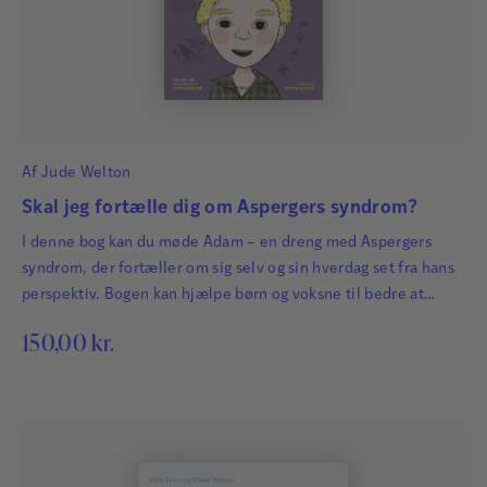
Af
Jude Welton
Skal jeg fortælle dig om Aspergers syndrom?
I denne bog kan du møde Adam – en dreng med Aspergers
syndrom, der fortæller om sig selv og sin hverdag set fra hans
perspektiv. Bogen kan hjælpe børn og voksne til bedre at
forstå de udfordringer, der følger, når man har Aspergers
150,00
kr.
syndrom. Adam beskriver bl.a.: hvad Aspergers syndrom er, og
hvordan det føles hvad han har svært ved,…