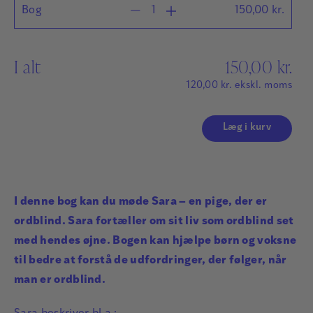
Bog
150,00
kr.
I alt
150,00
kr.
120,00
kr.
ekskl. moms
Læg i kurv
I denne bog kan du møde Sara – en pige, der er
ordblind. Sara fortæller om sit liv som ordblind set
med hendes øjne. Bogen kan hjælpe børn og voksne
til bedre at forstå de udfordringer, der følger, når
man er ordblind.