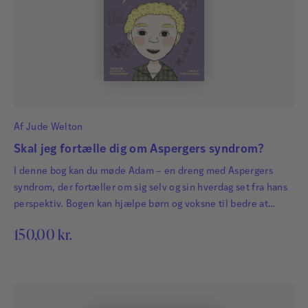
Af
Jude Welton
Skal jeg fortælle dig om Aspergers syndrom?
I denne bog kan du møde Adam – en dreng med Aspergers
syndrom, der fortæller om sig selv og sin hverdag set fra hans
perspektiv. Bogen kan hjælpe børn og voksne til bedre at
forstå de udfordringer, der følger, når man har Aspergers
150,00
kr.
syndrom. Adam beskriver bl.a.: hvad Aspergers syndrom er, og
hvordan det føles hvad han har svært ved,…