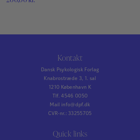
være med til. Bogen er i to dele: I den…
Kontakt
Dansk Psykologisk Forlag
Knabrostræde 3, 1. sal
1210 København K
Tlf. 4546 0050
Mail info@dpf.dk
CVR-nr.: 33255705
Quick links