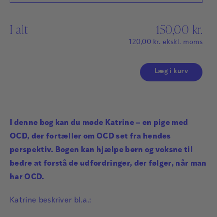
I alt
150,00
kr.
120,00
kr.
ekskl. moms
Læg i kurv
I denne bog kan du møde Katrine – en pige med
OCD, der fortæller om OCD set fra hendes
perspektiv. Bogen kan hjælpe børn og voksne til
bedre at forstå de udfordringer, der følger, når man
har OCD.
Katrine beskriver bl.a.: