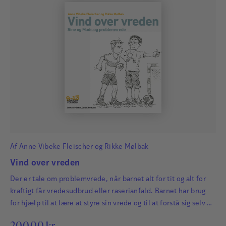
Af
Anne Vibeke Fleischer
og
Rikke Mølbak
Vind over vreden
Der er tale om problemvrede, når barnet alt for tit og alt for
kraftigt får vredesudbrud eller raserianfald. Barnet har brug
for hjælp til at lære at styre sin vrede og til at forstå sig selv og
andre bedre, hvilket denne bog til børn mellem 9 og 13 år kan
200,00
kr.