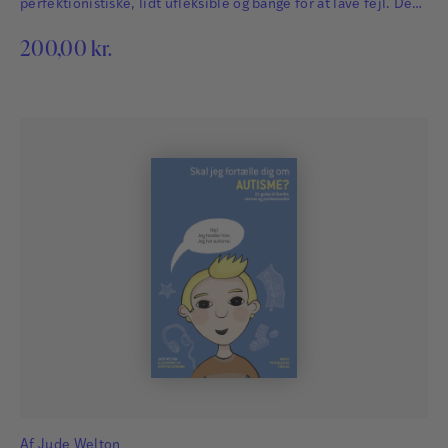
perfektionistiske, lidt ufleksible og bange for at lave fejl. Det
betyder, at de ikke altid får vist, hvad de kan. Og somme tider
200,00
kr.
er der også noget, de går glip af.
Af
Jude Welton