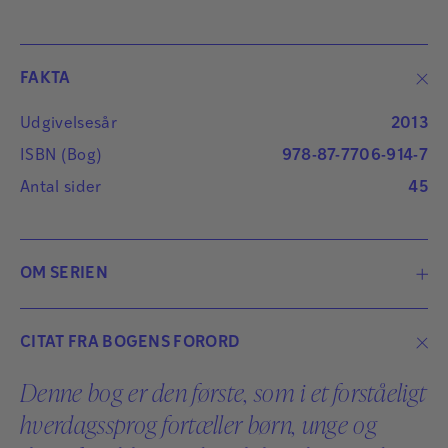
FAKTA
Udgivelsesår
2013
ISBN (Bog)
978-87-7706-914-7
Antal sider
45
OM SERIEN
Skal jeg fortælle dig om ..?-serien giver en
CITAT FRA BOGENS FORORD
introduktion til forskellige sygdomme og tilstande,
der kan være svære at forstå. I hver bog optræder en
Denne bog er den første, som i et forståeligt
karakter, der på en nærværende og lettilgængelig
hverdagssprog fortæller børn, unge og
måde fortæller om sig selv og de udfordringer,