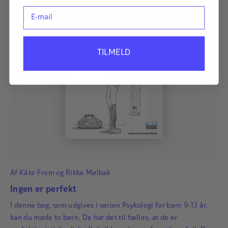
E-mail
TILMELD
Af
Käte From
og
Rikke Mølbak
Ingen er perfekt
I denne bog, som udgives i serien Psykologi for børn 9-13 år,
kan du møde to børn. De har det til fælles, at de er