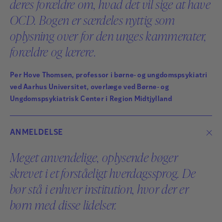
deres forældre om, hvad det vil sige at have
personens tilstand giver i hverdagen – både for
OCD. Bogen er særdeles nyttig som
vedkommende selv og for omgivelserne.
oplysning over for den unges kammerater,
Bøgerne er illustrerede, og målgruppen er børn og
forældre og lærere.
unge i alderen syv år og opefter samt forældre,
venner, lærere og andre fagfolk, der arbejder med de
Per Hove Thomsen, professor i børne- og ungdomspsykiatri
tilstande, bøgerne omhandler.
ved Aarhus Universitet, overlæge ved Børne- og
Ungdomspsykiatrisk Center i Region Midtjylland
ANMELDELSE
Meget anvendelige, oplysende bøger
skrevet i et forståeligt hverdagssprog. De
bør stå i enhver institution, hvor der er
børn med disse lidelser.