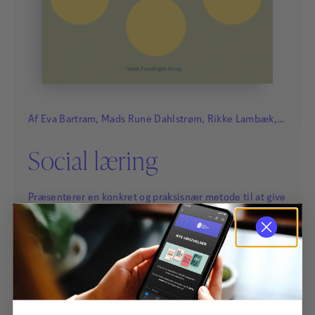
Af
Eva Bartram
,
Mads Rune Dahlstrøm
,
Rikke Lambæk
,
Karina Damgaard Poulsen
,
Morten Bække Rønn
og
Social læring
Camilla Tan Høegh
Præsenterer en konkret og praksisnær metode til at give
de professionelle i skoleverdenen retning og systematik
i mødet med børn med socialkognitive vanskeligheder.
Social Læring-metoden udspringer af forfatternes
mangeårige arbejde i Nest programmet.
320,00
kr.