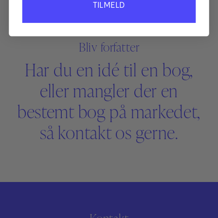
TILMELD
Bliv forfatter
Har du en idé til en bog,
eller mangler der en
bestemt bog på markedet,
så kontakt os gerne.